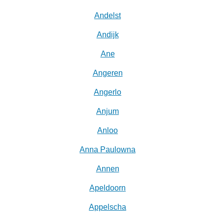
Andelst
Andijk
Ane
Angeren
Angerlo
Anjum
Anloo
Anna Paulowna
Annen
Apeldoorn
Appelscha