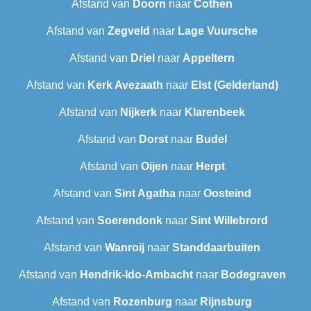
Afstand van
Doorn
naar
Cothen
Afstand van
Zegveld
naar
Lage Vuursche
Afstand van
Driel
naar
Appeltern
Afstand van
Kerk Avezaath
naar
Elst (Gelderland)
Afstand van
Nijkerk
naar
Klarenbeek
Afstand van
Dorst
naar
Budel
Afstand van
Oijen
naar
Herpt
Afstand van
Sint Agatha
naar
Oosteind
Afstand van
Soerendonk
naar
Sint Willebrord
Afstand van
Wanroij
naar
Standdaarbuiten
Afstand van
Hendrik-Ido-Ambacht
naar
Bodegraven
Afstand van
Rozenburg
naar
Rijnsburg