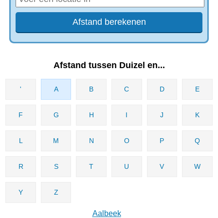
Afstand tussen Duizel en...
'
A
B
C
D
E
F
G
H
I
J
K
L
M
N
O
P
Q
R
S
T
U
V
W
Y
Z
Aalbeek