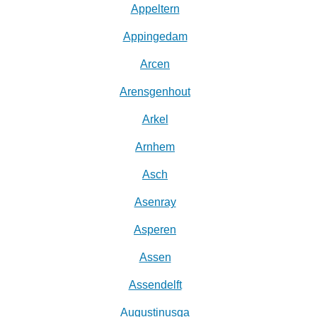
Appeltern
Appingedam
Arcen
Arensgenhout
Arkel
Arnhem
Asch
Asenray
Asperen
Assen
Assendelft
Augustinusga