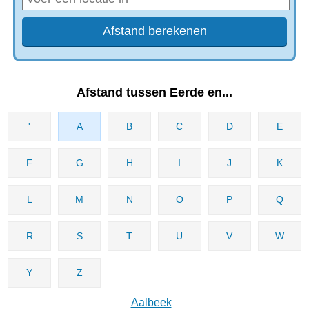
Afstand tussen Eerde en...
'
A
B
C
D
E
F
G
H
I
J
K
L
M
N
O
P
Q
R
S
T
U
V
W
Y
Z
Aalbeek