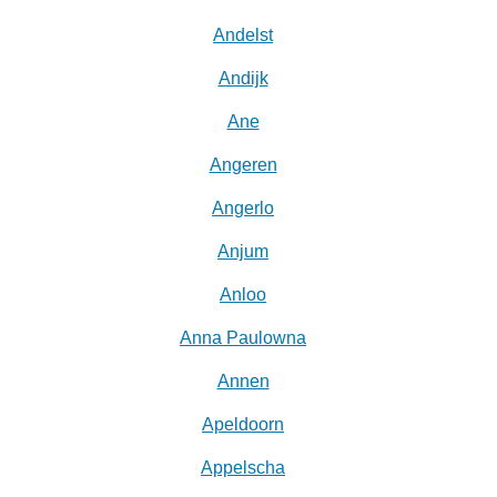
Andelst
Andijk
Ane
Angeren
Angerlo
Anjum
Anloo
Anna Paulowna
Annen
Apeldoorn
Appelscha