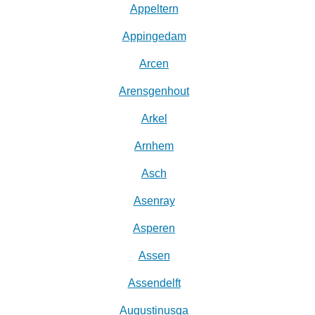
Appeltern
Appingedam
Arcen
Arensgenhout
Arkel
Arnhem
Asch
Asenray
Asperen
Assen
Assendelft
Augustinusga