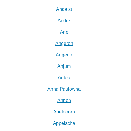
Andelst
Andijk
Ane
Angeren
Angerlo
Anjum
Anloo
Anna Paulowna
Annen
Apeldoorn
Appelscha