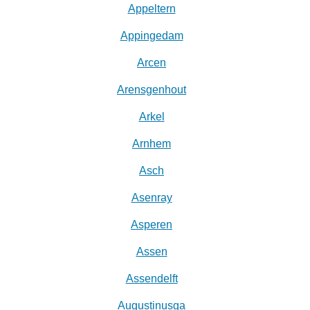
Appeltern
Appingedam
Arcen
Arensgenhout
Arkel
Arnhem
Asch
Asenray
Asperen
Assen
Assendelft
Augustinusga