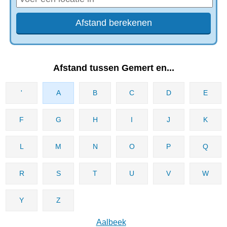
Afstand tussen Gemert en...
'
A
B
C
D
E
F
G
H
I
J
K
L
M
N
O
P
Q
R
S
T
U
V
W
Y
Z
Aalbeek