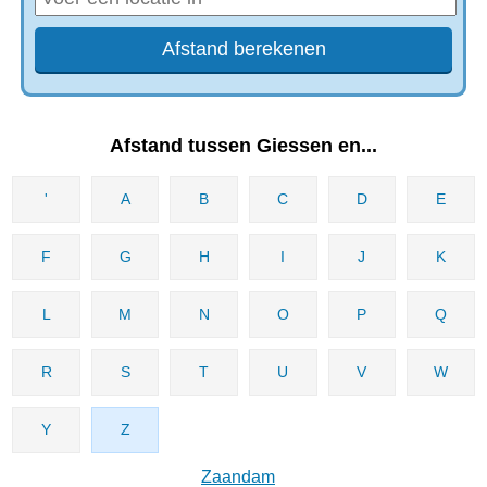
Afstand tussen Giessen en...
'
A
B
C
D
E
F
G
H
I
J
K
L
M
N
O
P
Q
R
S
T
U
V
W
Y
Z
Zaandam