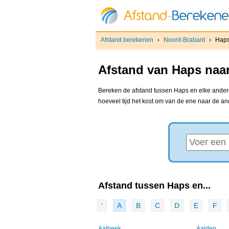
Afstand berekenen
›
Noord-Brabant
›
Hap
Afstand van Haps naar
Bereken de afstand tussen Haps en elke andere 
hoeveel tijd het kost om van de ene naar de a
Afstand tussen Haps en...
'
A
B
C
D
E
F
Aalbeek
Aalden