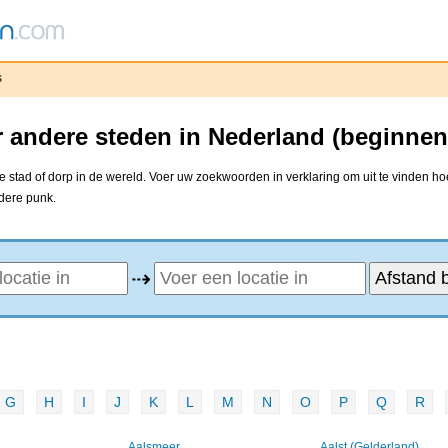
s
 andere steden in Nederland (beginnen
stad of dorp in de wereld. Voer uw zoekwoorden in verklaring om uit te vinden ho
ndere punk.
⇢
G
H
I
J
K
L
M
N
O
P
Q
R
Aalsmeer
Aalst (Gelderland)