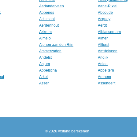
Aarlanderveen
Aarle-Rixtel
k
Abbenes
Abcoude
Achtmaal
Acquoy
l
Aerdenhout
Aerdt
Akkrum
Alblasserdam
Almelo
Almen
Alphen aan den Rijn
Altforst
Ammerzoden
Amstelveen
Andelst
Andijk
Anjum
Anloo
Appelscha
Appeltern
out
Arkel
Arnhem
Assen
Assendelft
© 2026
Afstand berekenen