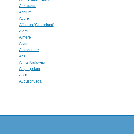
Aartswoud
Achlum
Adorp
Afferden (Gelderland)
Alem
Almere
Alverna
Amstenrade
Ane
Anna Paulowna
Appingedam
Asch
Augustinusga