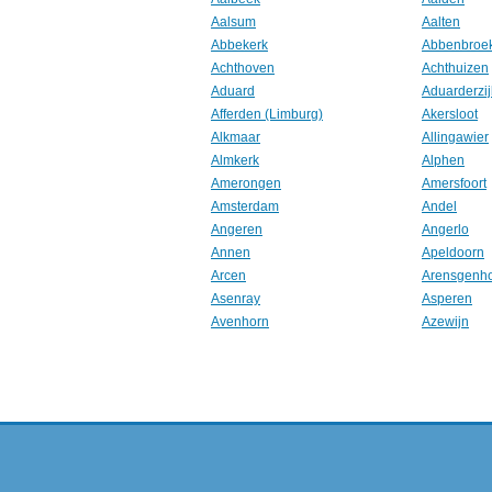
Aalsum
Aalten
Abbekerk
Abbenbroe
Achthoven
Achthuizen
Aduard
Aduarderzij
Afferden (Limburg)
Akersloot
Alkmaar
Allingawier
Almkerk
Alphen
Amerongen
Amersfoort
Amsterdam
Andel
Angeren
Angerlo
Annen
Apeldoorn
Arcen
Arensgenh
Asenray
Asperen
Avenhorn
Azewijn