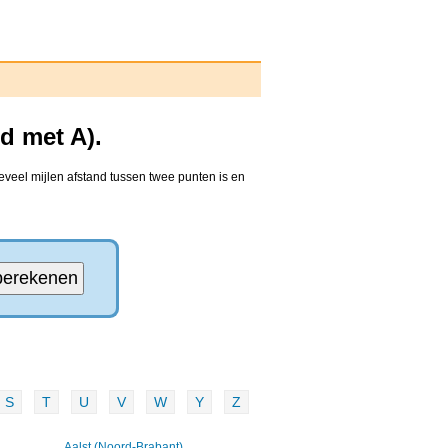
d met A).
eveel mijlen afstand tussen twee punten is en
S
T
U
V
W
Y
Z
Aalst (Noord-Brabant)