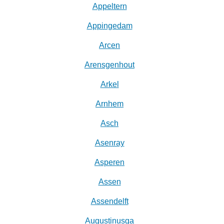
Appeltern
Appingedam
Arcen
Arensgenhout
Arkel
Arnhem
Asch
Asenray
Asperen
Assen
Assendelft
Augustinusga