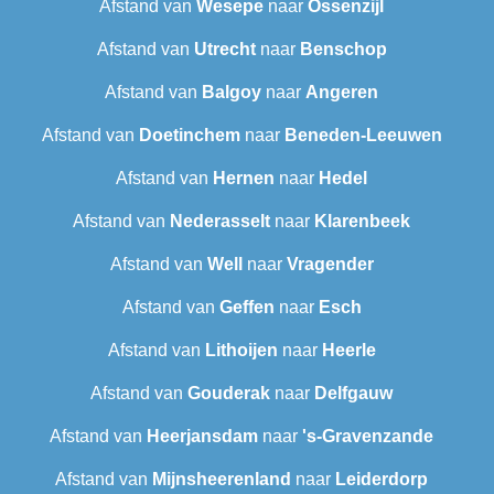
Afstand van
Wesepe
naar
Ossenzijl
Afstand van
Utrecht
naar
Benschop
Afstand van
Balgoy
naar
Angeren
Afstand van
Doetinchem
naar
Beneden-Leeuwen
Afstand van
Hernen
naar
Hedel
Afstand van
Nederasselt
naar
Klarenbeek
Afstand van
Well
naar
Vragender
Afstand van
Geffen
naar
Esch
Afstand van
Lithoijen
naar
Heerle
Afstand van
Gouderak
naar
Delfgauw
Afstand van
Heerjansdam
naar
's-Gravenzande
Afstand van
Mijnsheerenland
naar
Leiderdorp