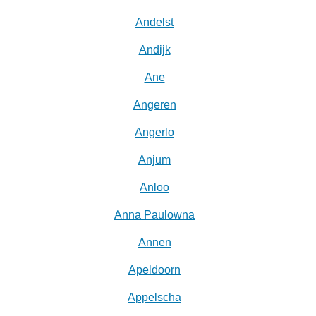
Andelst
Andijk
Ane
Angeren
Angerlo
Anjum
Anloo
Anna Paulowna
Annen
Apeldoorn
Appelscha