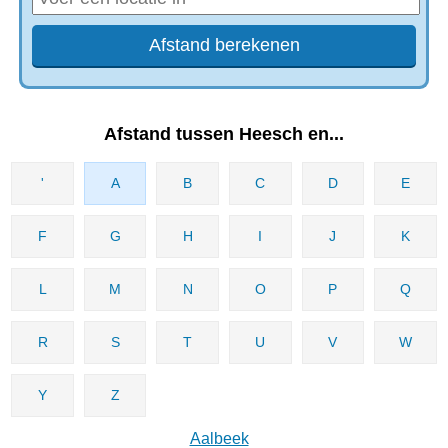
Afstand tussen Heesch en...
'
A
B
C
D
E
F
G
H
I
J
K
L
M
N
O
P
Q
R
S
T
U
V
W
Y
Z
Aalbeek