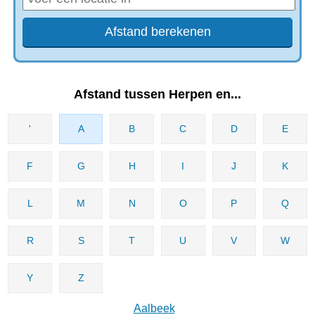
Afstand tussen Herpen en...
'
A
B
C
D
E
F
G
H
I
J
K
L
M
N
O
P
Q
R
S
T
U
V
W
Y
Z
Aalbeek