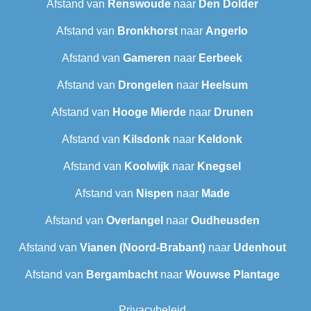
Afstand van
Renswoude
naar
Den Dolder
Afstand van
Bronkhorst
naar
Angerlo
Afstand van
Gameren
naar
Eerbeek
Afstand van
Drongelen
naar
Heelsum
Afstand van
Hooge Mierde
naar
Drunen
Afstand van
Kilsdonk
naar
Keldonk
Afstand van
Koolwijk
naar
Knegsel
Afstand van
Nispen
naar
Made
Afstand van
Overlangel
naar
Oudheusden
Afstand van
Vianen (Noord-Brabant)
naar
Udenhout
Afstand van
Bergambacht
naar
Wouwse Plantage
Privacybeleid