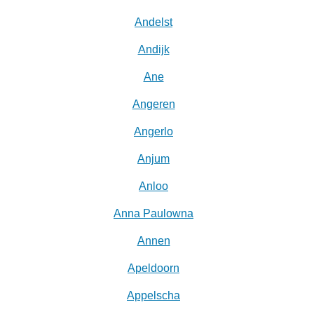
Andelst
Andijk
Ane
Angeren
Angerlo
Anjum
Anloo
Anna Paulowna
Annen
Apeldoorn
Appelscha