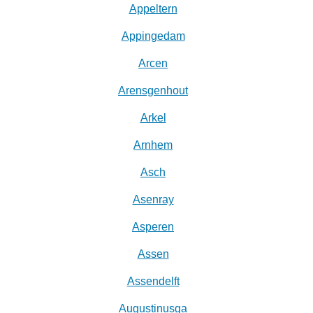
Appeltern
Appingedam
Arcen
Arensgenhout
Arkel
Arnhem
Asch
Asenray
Asperen
Assen
Assendelft
Augustinusga