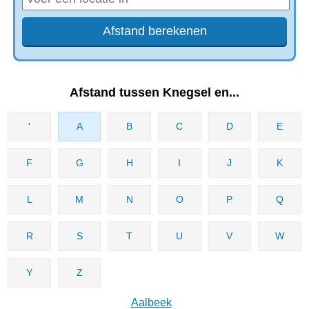
Afstand tussen Knegsel en...
'
A
B
C
D
E
F
G
H
I
J
K
L
M
N
O
P
Q
R
S
T
U
V
W
Y
Z
Aalbeek