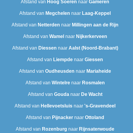
Afstand van
Hoog Soeren
naar
Gameren
Afstand van
Megchelen
naar
Laag-Keppel
Afstand van
Netterden
naar
Millingen aan de Rijn
Afstand van
Wamel
naar
Nijkerkerveen
Afstand van
Diessen
naar
Aalst (Noord-Brabant)
Afstand van
Liempde
naar
Giessen
Afstand van
Oudheusden
naar
Mariaheide
Afstand van
Wintelre
naar
Rosmalen
Afstand van
Gouda
naar
De Wacht
Afstand van
Hellevoetsluis
naar
's-Gravendeel
Afstand van
Pijnacker
naar
Ottoland
Afstand van
Rozenburg
naar
Rijnsaterwoude