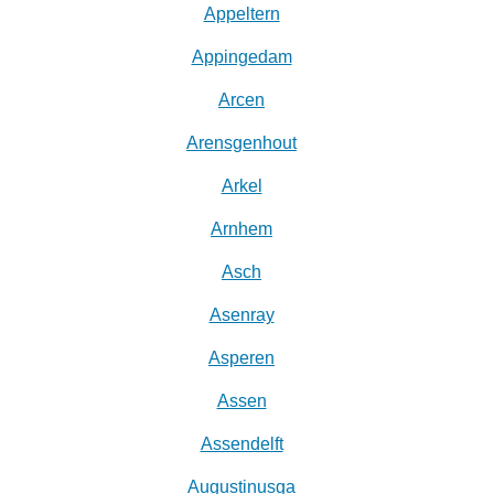
Appeltern
Appingedam
Arcen
Arensgenhout
Arkel
Arnhem
Asch
Asenray
Asperen
Assen
Assendelft
Augustinusga