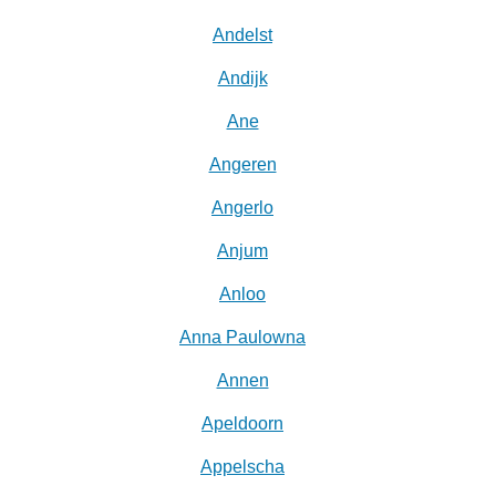
Andelst
Andijk
Ane
Angeren
Angerlo
Anjum
Anloo
Anna Paulowna
Annen
Apeldoorn
Appelscha