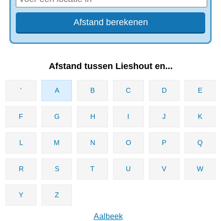
Afstand tussen Lieshout en...
'
A
B
C
D
E
F
G
H
I
J
K
L
M
N
O
P
Q
R
S
T
U
V
W
Y
Z
Aalbeek