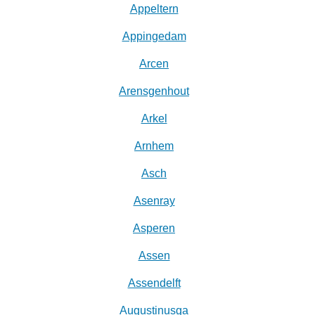
Appeltern
Appingedam
Arcen
Arensgenhout
Arkel
Arnhem
Asch
Asenray
Asperen
Assen
Assendelft
Augustinusga