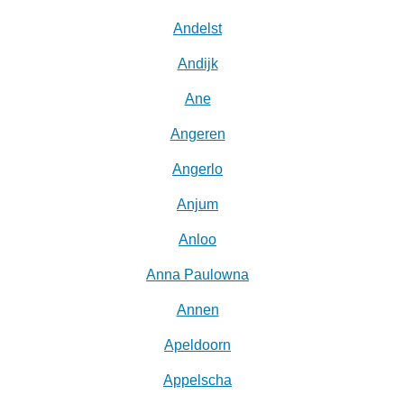
Andelst
Andijk
Ane
Angeren
Angerlo
Anjum
Anloo
Anna Paulowna
Annen
Apeldoorn
Appelscha