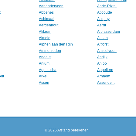
Aarlanderveen
Aarle-Rixtel
k
Abbenes
Abcoude
Achtmaal
Acquoy
l
Aerdenhout
Aerdt
Akkrum
Alblasserdam
Almelo
Almen
Alphen aan den Rijn
Altforst
Ammerzoden
Amstelveen
Andelst
Andijk
Anjum
Anloo
Appelscha
Appeltern
out
Arkel
Arnhem
Assen
Assendelft
© 2026
Afstand berekenen