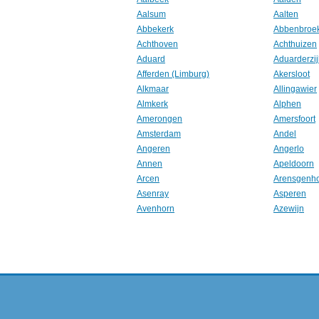
Aalsum
Aalten
Abbekerk
Abbenbroe
Achthoven
Achthuizen
Aduard
Aduarderzij
Afferden (Limburg)
Akersloot
Alkmaar
Allingawier
Almkerk
Alphen
Amerongen
Amersfoort
Amsterdam
Andel
Angeren
Angerlo
Annen
Apeldoorn
Arcen
Arensgenh
Asenray
Asperen
Avenhorn
Azewijn