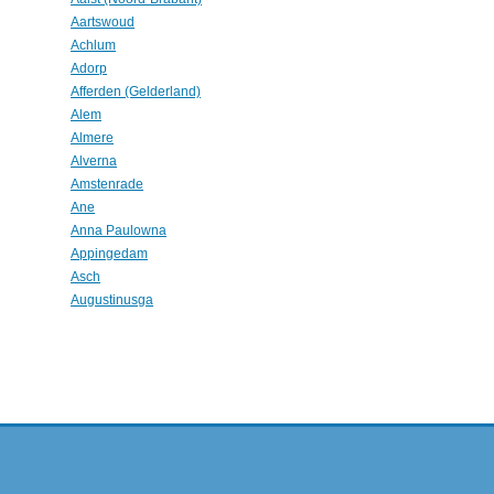
Aartswoud
Achlum
Adorp
Afferden (Gelderland)
Alem
Almere
Alverna
Amstenrade
Ane
Anna Paulowna
Appingedam
Asch
Augustinusga