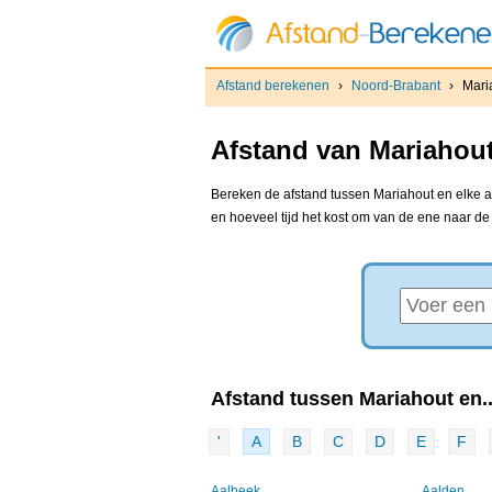
Afstand berekenen
›
Noord-Brabant
›
Mari
Afstand van Mariahout
Bereken de afstand tussen Mariahout en elke an
en hoeveel tijd het kost om van de ene naar d
Afstand tussen Mariahout en..
'
A
B
C
D
E
F
Aalbeek
Aalden