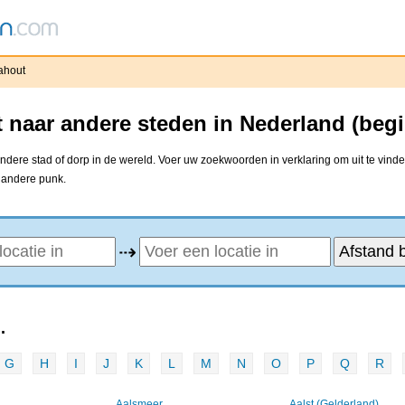
ahout
 naar andere steden in Nederland (beg
dere stad of dorp in de wereld. Voer uw zoekwoorden in verklaring om uit te vinde
e andere punk.
⇢
.
G
H
I
J
K
L
M
N
O
P
Q
R
Aalsmeer
Aalst (Gelderland)