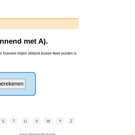
innend met A).
n hoeveel mijlen afstand tussen twee punten is
S
T
U
V
W
Y
Z
Aalst (Noord-Brabant)