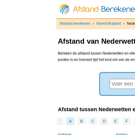
Afstand berekenen
›
Noord-Brabant
›
Nede
Afstand van Nederwett
Bereken de afstand tussen Nederwetten en elke
punten is en hoeveel tijd het kost om van de e
Afstand tussen Nederwetten e
'
A
B
C
D
E
F
Aalbeek
Aalden