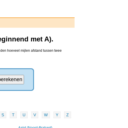
eginnend met A).
nden hoeveel mijlen afstand tussen twee
S
T
U
V
W
Y
Z
Aalst (Noord-Brabant)