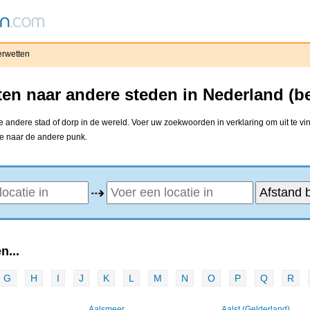
rwetten
en naar andere steden in Nederland (b
 andere stad of dorp in de wereld. Voer uw zoekwoorden in verklaring om uit te vi
ne naar de andere punk.
⇢
n...
G
H
I
J
K
L
M
N
O
P
Q
R
Aalsmeer
Aalst (Gelderland)