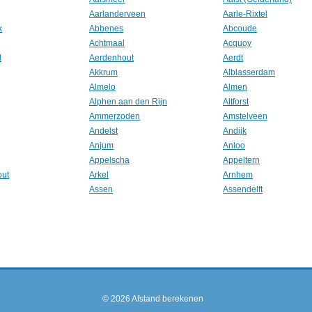
Aarlanderveen
Aarle-Rixtel
k
Abbenes
Abcoude
Achtmaal
Acquoy
l
Aerdenhout
Aerdt
Akkrum
Alblasserdam
Almelo
Almen
Alphen aan den Rijn
Altforst
Ammerzoden
Amstelveen
Andelst
Andijk
Anjum
Anloo
Appelscha
Appeltern
out
Arkel
Arnhem
Assen
Assendelft
© 2026
Afstand berekenen