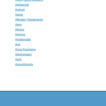
Aartswoud
Achlum
Adorp
Afferden (Gelderland)
Alem
Almere
Alverna
Amstenrade
Ane
Anna Paulowna
Appingedam
Asch
Augustinusga