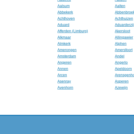
Aalsum
Aalten
Abbekerk
Abbenbroe
Achthoven
Achthuizen
Aduard
Aduarderzij
Afferden (Limburg)
Akersloot
Alkmaar
Allingawier
Almkerk
Alphen
Amerongen
Amersfoort
Amsterdam
Andel
Angeren
Angerlo
Annen
Apeldoorn
Arcen
Arensgenh
Asenray
Asperen
Avenhorn
Azewijn