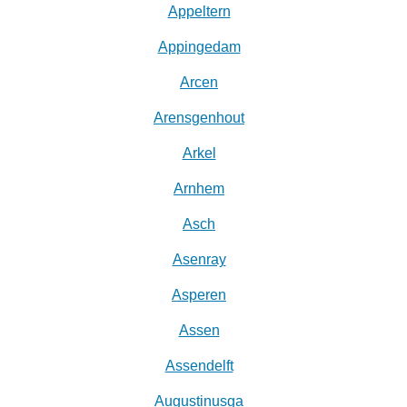
Appeltern
Appingedam
Arcen
Arensgenhout
Arkel
Arnhem
Asch
Asenray
Asperen
Assen
Assendelft
Augustinusga