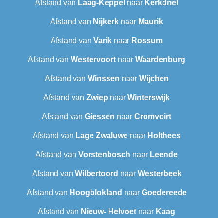
Afstand van
Laag-Keppel
naar
Kerkdriel
Afstand van
Nijkerk
naar
Maurik
Afstand van
Varik
naar
Rossum
Afstand van
Westervoort
naar
Waardenburg
Afstand van
Winssen
naar
Wijchen
Afstand van
Zwiep
naar
Winterswijk
Afstand van
Giessen
naar
Cromvoirt
Afstand van
Lage Zwaluwe
naar
Holthees
Afstand van
Vorstenbosch
naar
Leende
Afstand van
Wilbertoord
naar
Westerbeek
Afstand van
Hoogblokland
naar
Goedereede
Afstand van
Nieuw- Helvoet
naar
Kaag