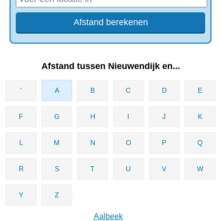
Afstand tussen Nieuwendijk en...
'
A
B
C
D
E
F
G
H
I
J
K
L
M
N
O
P
Q
R
S
T
U
V
W
Y
Z
Aalbeek