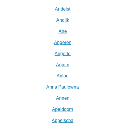
Andelst
Andijk
Ane
Angeren
Angerlo
Anjum
Anloo
Anna Paulowna
Annen
Apeldoorn
Appelscha