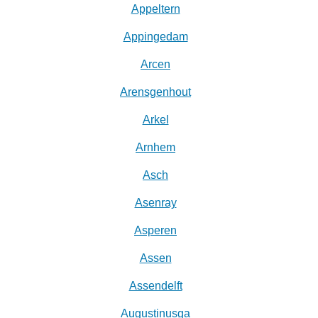
Appeltern
Appingedam
Arcen
Arensgenhout
Arkel
Arnhem
Asch
Asenray
Asperen
Assen
Assendelft
Augustinusga