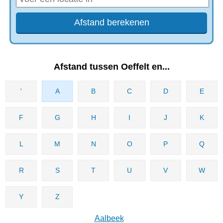
Afstand tussen Oeffelt en...
'
A
B
C
D
E
F
G
H
I
J
K
L
M
N
O
P
Q
R
S
T
U
V
W
Y
Z
Aalbeek