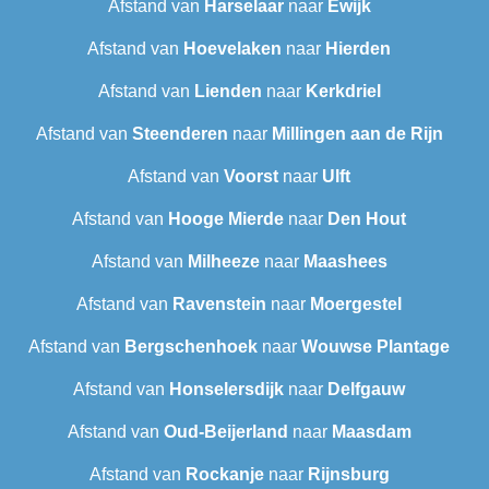
Afstand van
Harselaar
naar
Ewijk
Afstand van
Hoevelaken
naar
Hierden
Afstand van
Lienden
naar
Kerkdriel
Afstand van
Steenderen
naar
Millingen aan de Rijn
Afstand van
Voorst
naar
Ulft
Afstand van
Hooge Mierde
naar
Den Hout
Afstand van
Milheeze
naar
Maashees
Afstand van
Ravenstein
naar
Moergestel
Afstand van
Bergschenhoek
naar
Wouwse Plantage
Afstand van
Honselersdijk
naar
Delfgauw
Afstand van
Oud-Beijerland
naar
Maasdam
Afstand van
Rockanje
naar
Rijnsburg