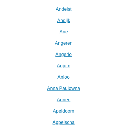
Andelst
Andijk
Ane
Angeren
Angerlo
Anjum
Anloo
Anna Paulowna
Annen
Apeldoorn
Appelscha