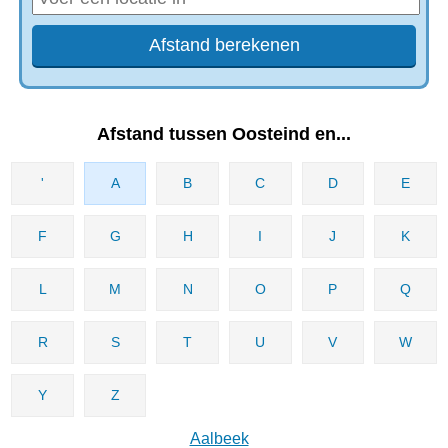
Afstand tussen Oosteind en...
'
A
B
C
D
E
F
G
H
I
J
K
L
M
N
O
P
Q
R
S
T
U
V
W
Y
Z
Aalbeek