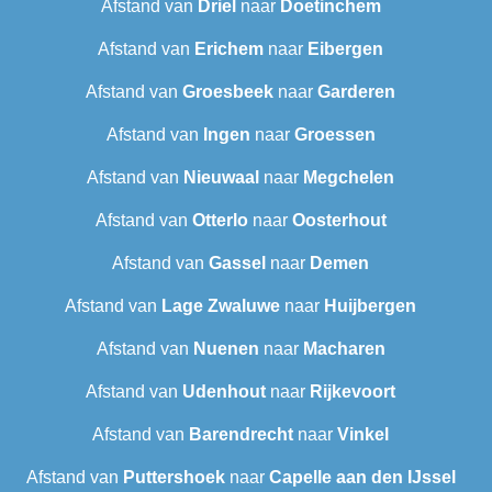
Afstand van
Driel
naar
Doetinchem
Afstand van
Erichem
naar
Eibergen
Afstand van
Groesbeek
naar
Garderen
Afstand van
Ingen
naar
Groessen
Afstand van
Nieuwaal
naar
Megchelen
Afstand van
Otterlo
naar
Oosterhout
Afstand van
Gassel
naar
Demen
Afstand van
Lage Zwaluwe
naar
Huijbergen
Afstand van
Nuenen
naar
Macharen
Afstand van
Udenhout
naar
Rijkevoort
Afstand van
Barendrecht
naar
Vinkel
Afstand van
Puttershoek
naar
Capelle aan den IJssel