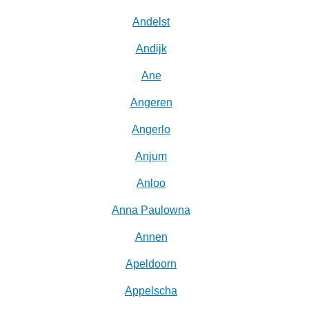
Andelst
Andijk
Ane
Angeren
Angerlo
Anjum
Anloo
Anna Paulowna
Annen
Apeldoorn
Appelscha