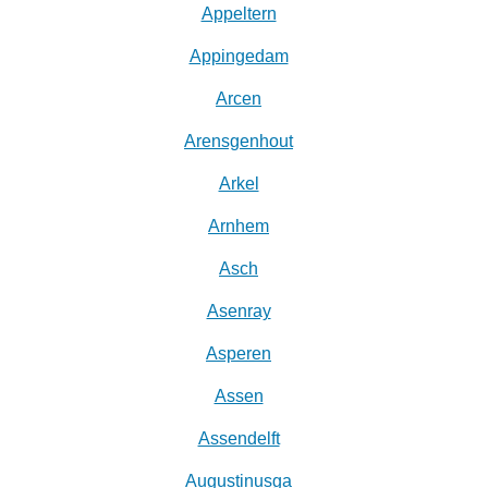
Appeltern
Appingedam
Arcen
Arensgenhout
Arkel
Arnhem
Asch
Asenray
Asperen
Assen
Assendelft
Augustinusga