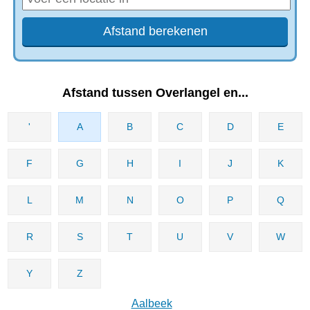
Afstand tussen Overlangel en...
'
A
B
C
D
E
F
G
H
I
J
K
L
M
N
O
P
Q
R
S
T
U
V
W
Y
Z
Aalbeek