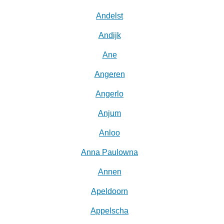
Andelst
Andijk
Ane
Angeren
Angerlo
Anjum
Anloo
Anna Paulowna
Annen
Apeldoorn
Appelscha