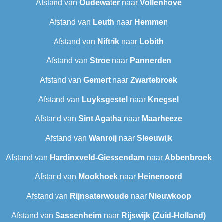
Afstand van
Oudewater
naar
Vollenhove
Afstand van
Leuth
naar
Hemmen
Afstand van
Niftrik
naar
Lobith
Afstand van
Stroe
naar
Pannerden
Afstand van
Gemert
naar
Zwartebroek
Afstand van
Luyksgestel
naar
Knegsel
Afstand van
Sint Agatha
naar
Maarheeze
Afstand van
Wanroij
naar
Sleeuwijk
Afstand van
Hardinxveld-Giessendam
naar
Abbenbroek
Afstand van
Mookhoek
naar
Heinenoord
Afstand van
Rijnsaterwoude
naar
Nieuwkoop
Afstand van
Sassenheim
naar
Rijswijk (Zuid-Holland)