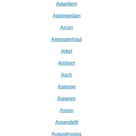
Appeltern
Appingedam
Arcen
Arensgenhout
Arkel
Arnhem
Asch
Asenray
Asperen
Assen
Assendelft
Augustinusga