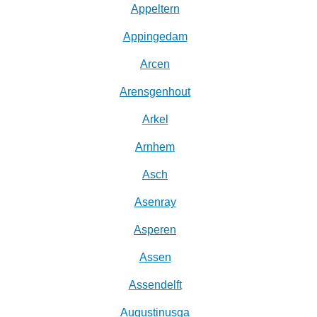
Appeltern
Appingedam
Arcen
Arensgenhout
Arkel
Arnhem
Asch
Asenray
Asperen
Assen
Assendelft
Augustinusga