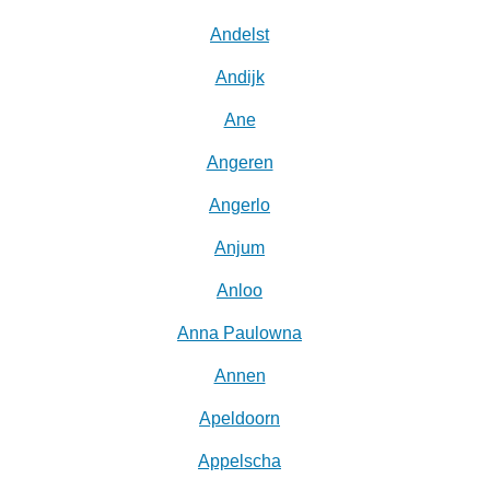
Andelst
Andijk
Ane
Angeren
Angerlo
Anjum
Anloo
Anna Paulowna
Annen
Apeldoorn
Appelscha