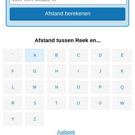
Afstand tussen Reek en...
'
A
B
C
D
E
F
G
H
I
J
K
L
M
N
O
P
Q
R
S
T
U
V
W
Y
Z
Aalbeek