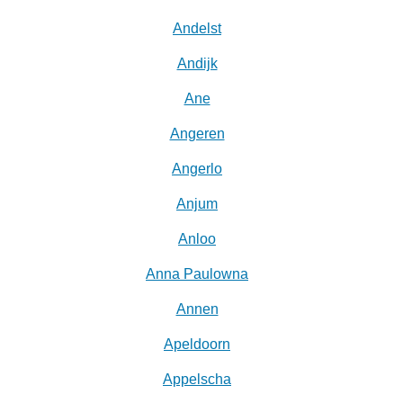
Andelst
Andijk
Ane
Angeren
Angerlo
Anjum
Anloo
Anna Paulowna
Annen
Apeldoorn
Appelscha