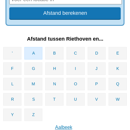
Afstand tussen Riethoven en...
'
A
B
C
D
E
F
G
H
I
J
K
L
M
N
O
P
Q
R
S
T
U
V
W
Y
Z
Aalbeek