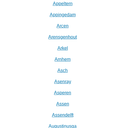
Appeltern
Appingedam
Arcen
Arensgenhout
Arkel
Arnhem
Asch
Asenray
Asperen
Assen
Assendelft
Augustinusga