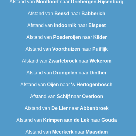
Afstand van
Montfoort
naar
Driebergen-Rijsenburg
Afstand van
Beesd
naar
Babberich
Afstand van
Indoornik
naar
Elspeet
Afstand van
Poederoijen
naar
Kilder
Afstand van
Voorthuizen
naar
Puiflijk
Afstand van
Zwartebroek
naar
Wekerom
Afstand van
Drongelen
naar
Dinther
Afstand van
Oijen
naar
's-Hertogenbosch
Afstand van
Schijf
naar
Overloon
Afstand van
De Lier
naar
Abbenbroek
Afstand van
Krimpen aan de Lek
naar
Gouda
Afstand van
Meerkerk
naar
Maasdam