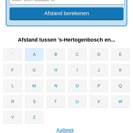
Afstand tussen 's-Hertogenbosch en...
'
A
B
C
D
E
F
G
H
I
J
K
L
M
N
O
P
Q
R
S
T
U
V
W
Y
Z
Aalbeek