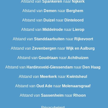
Afstand van
Spankeren
naar
Nijkerk
Afstand van
Demen
naar
Berghem
Afstand van
Duizel
naar
Dinteloord
Afstand van
Middelrode
naar
Lierop
Afstand van
Standdaarbuiten
naar
Rijkevoort
Afstand van
Zevenbergen
naar
Wijk en Aalburg
Afstand van
Goudriaan
naar
Achthuizen
Afstand van
Hardinxveld-Giessendam
naar
Den Haag
Afstand van
Meerkerk
naar
Kwintsheul
Afstand van
Oud Ade
naar
Molenaarsgraaf
Afstand van
Sassenheim
naar
Rhoon
Privacybeleid