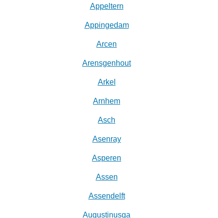
Appeltern
Appingedam
Arcen
Arensgenhout
Arkel
Arnhem
Asch
Asenray
Asperen
Assen
Assendelft
Augustinusga