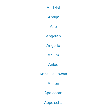
Andelst
Andijk
Ane
Angeren
Angerlo
Anjum
Anloo
Anna Paulowna
Annen
Apeldoorn
Appelscha