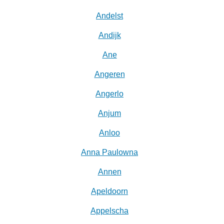
Andelst
Andijk
Ane
Angeren
Angerlo
Anjum
Anloo
Anna Paulowna
Annen
Apeldoorn
Appelscha