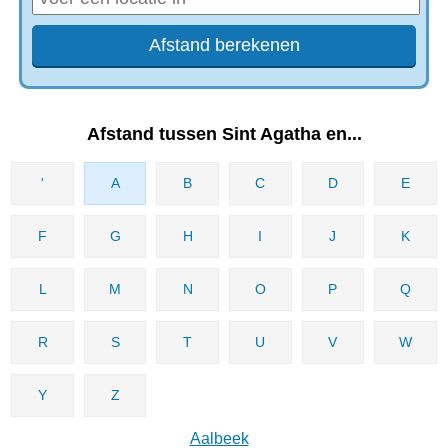
Afstand tussen Sint Agatha en...
'
A
B
C
D
E
F
G
H
I
J
K
L
M
N
O
P
Q
R
S
T
U
V
W
Y
Z
Aalbeek