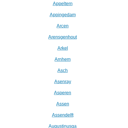
Appeltern
Appingedam
Arcen
Arensgenhout
Arkel
Arnhem
Asch
Asenray
Asperen
Assen
Assendelft
Augustinusga