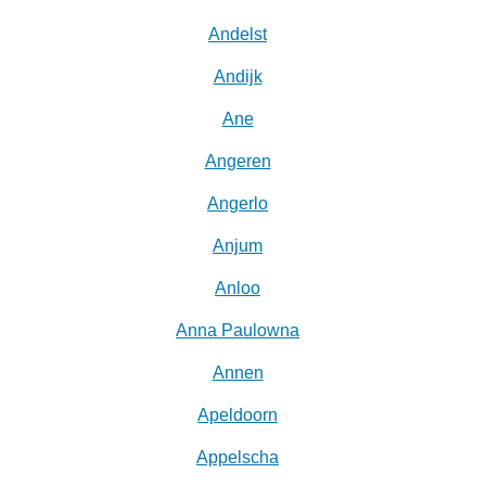
Andelst
Andijk
Ane
Angeren
Angerlo
Anjum
Anloo
Anna Paulowna
Annen
Apeldoorn
Appelscha