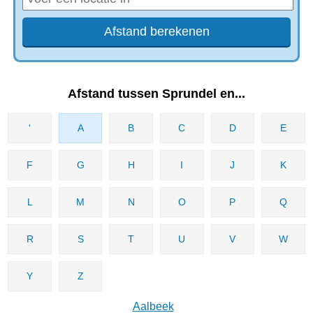
Afstand tussen Sprundel en...
'
A
B
C
D
E
F
G
H
I
J
K
L
M
N
O
P
Q
R
S
T
U
V
W
Y
Z
Aalbeek