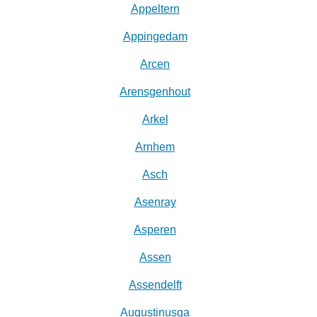
Appeltern
Appingedam
Arcen
Arensgenhout
Arkel
Arnhem
Asch
Asenray
Asperen
Assen
Assendelft
Augustinusga