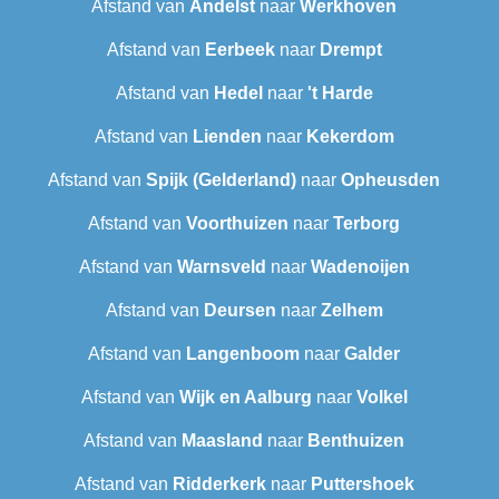
Afstand van
Andelst
naar
Werkhoven
Afstand van
Eerbeek
naar
Drempt
Afstand van
Hedel
naar
't Harde
Afstand van
Lienden
naar
Kekerdom
Afstand van
Spijk (Gelderland)
naar
Opheusden
Afstand van
Voorthuizen
naar
Terborg
Afstand van
Warnsveld
naar
Wadenoijen
Afstand van
Deursen
naar
Zelhem
Afstand van
Langenboom
naar
Galder
Afstand van
Wijk en Aalburg
naar
Volkel
Afstand van
Maasland
naar
Benthuizen
Afstand van
Ridderkerk
naar
Puttershoek