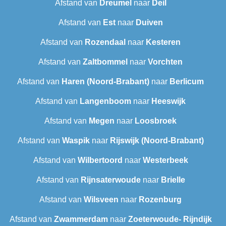
Afstand van
Dreumel
naar
Deil
Afstand van
Est
naar
Duiven
Afstand van
Rozendaal
naar
Kesteren
Afstand van
Zaltbommel
naar
Vorchten
Afstand van
Haren (Noord-Brabant)
naar
Berlicum
Afstand van
Langenboom
naar
Heeswijk
Afstand van
Megen
naar
Loosbroek
Afstand van
Waspik
naar
Rijswijk (Noord-Brabant)
Afstand van
Wilbertoord
naar
Westerbeek
Afstand van
Rijnsaterwoude
naar
Brielle
Afstand van
Wilsveen‎
naar
Rozenburg
Afstand van
Zwammerdam
naar
Zoeterwoude- Rijndijk