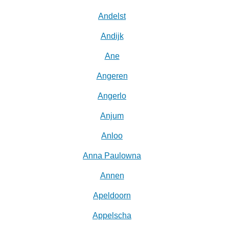
Andelst
Andijk
Ane
Angeren
Angerlo
Anjum
Anloo
Anna Paulowna
Annen
Apeldoorn
Appelscha