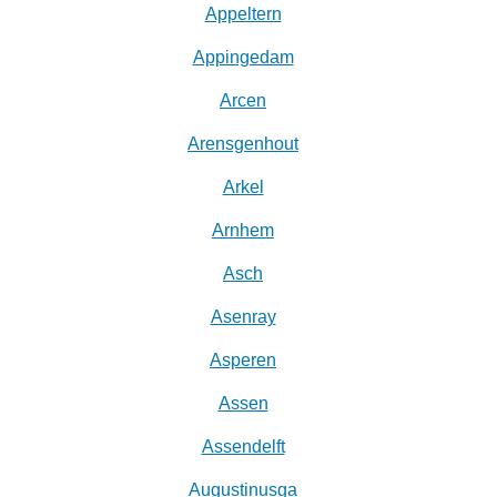
Appeltern
Appingedam
Arcen
Arensgenhout
Arkel
Arnhem
Asch
Asenray
Asperen
Assen
Assendelft
Augustinusga