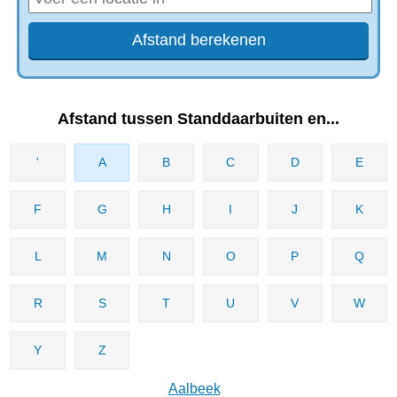
Afstand tussen Standdaarbuiten en...
'
A
B
C
D
E
F
G
H
I
J
K
L
M
N
O
P
Q
R
S
T
U
V
W
Y
Z
Aalbeek