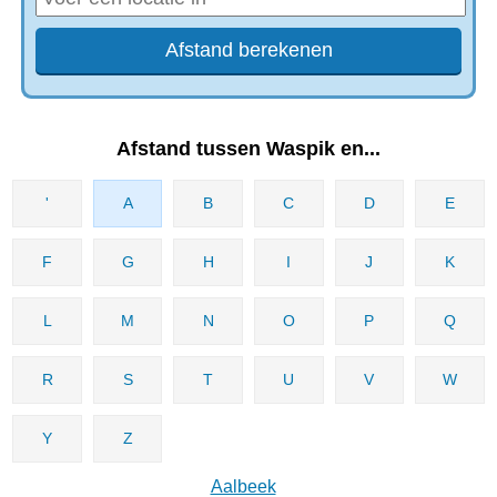
Afstand tussen Waspik en...
'
A
B
C
D
E
F
G
H
I
J
K
L
M
N
O
P
Q
R
S
T
U
V
W
Y
Z
Aalbeek