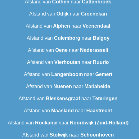
Afstand van
Cothen
naar
Cattenbroek
Afstand van
Odijk
naar
Groenekan
Afstand van
Alphen
naar
Veenendaal
Afstand van
Culemborg
naar
Balgoy
Afstand van
Oene
naar
Nederasselt
Afstand van
Vierhouten
naar
Ruurlo
Afstand van
Langenboom
naar
Gemert
Afstand van
Nuenen
naar
Mariaheide
Afstand van
Bleskensgraaf
naar
Teteringen
Afstand van
Maasland
naar
Haastrecht
Afstand van
Rockanje
naar
Noordwijk (Zuid-Holland)
Afstand van
Stolwijk
naar
Schoonhoven