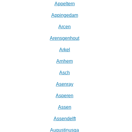
Appeltern
Appingedam
Arcen
Arensgenhout
Arkel
Arnhem
Asch
Asenray
Asperen
Assen
Assendelft
Augustinusga