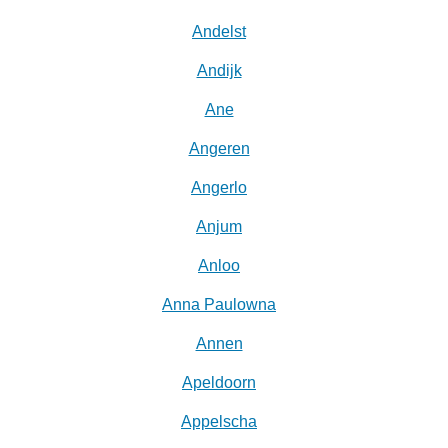
Andelst
Andijk
Ane
Angeren
Angerlo
Anjum
Anloo
Anna Paulowna
Annen
Apeldoorn
Appelscha