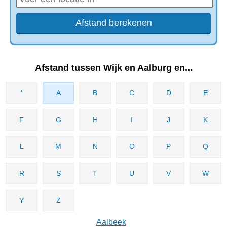
Afstand tussen Wijk en Aalburg en...
'
A
B
C
D
E
F
G
H
I
J
K
L
M
N
O
P
Q
R
S
T
U
V
W
Y
Z
Aalbeek