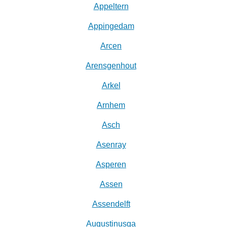
Appeltern
Appingedam
Arcen
Arensgenhout
Arkel
Arnhem
Asch
Asenray
Asperen
Assen
Assendelft
Augustinusga