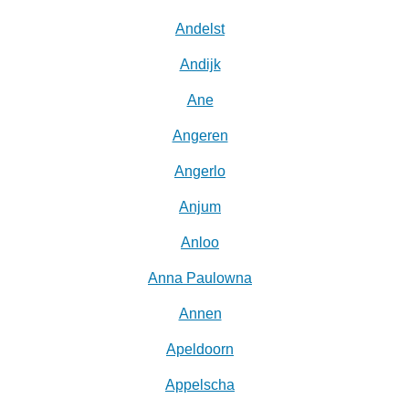
Andelst
Andijk
Ane
Angeren
Angerlo
Anjum
Anloo
Anna Paulowna
Annen
Apeldoorn
Appelscha