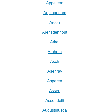
Appeltern
Appingedam
Arcen
Arensgenhout
Arkel
Arnhem
Asch
Asenray
Asperen
Assen
Assendelft
Augustinusga