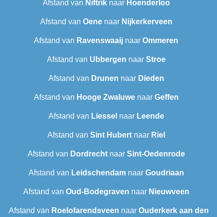
Afstand van
Niftrik
naar
Hoenderloo
Afstand van
Oene
naar
Nijkerkerveen
Afstand van
Ravenswaaij
naar
Ommeren
Afstand van
Ubbergen
naar
Stroe
Afstand van
Drunen
naar
Dieden
Afstand van
Hooge Zwaluwe
naar
Geffen
Afstand van
Liessel
naar
Leende
Afstand van
Sint Hubert
naar
Riel
Afstand van
Dordrecht
naar
Sint-Oedenrode
Afstand van
Leidschendam
naar
Goudriaan
Afstand van
Oud-Bodegraven‎
naar
Nieuwveen
Afstand van
Roelofarendsveen
naar
Ouderkerk aan den