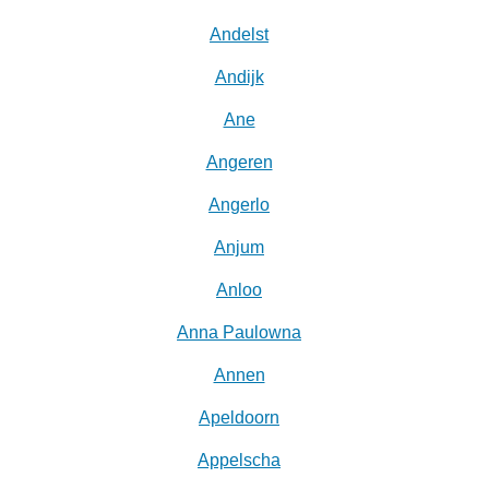
Andelst
Andijk
Ane
Angeren
Angerlo
Anjum
Anloo
Anna Paulowna
Annen
Apeldoorn
Appelscha