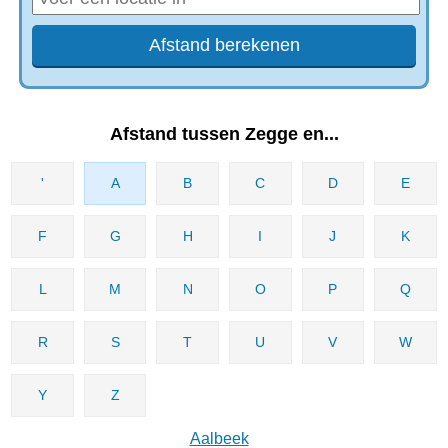
Afstand tussen Zegge en...
'
A
B
C
D
E
F
G
H
I
J
K
L
M
N
O
P
Q
R
S
T
U
V
W
Y
Z
Aalbeek