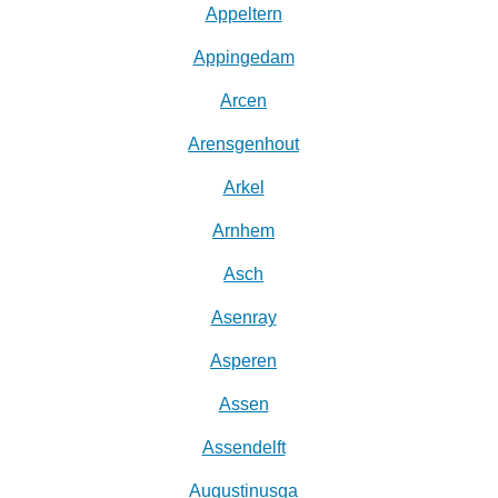
Appeltern
Appingedam
Arcen
Arensgenhout
Arkel
Arnhem
Asch
Asenray
Asperen
Assen
Assendelft
Augustinusga