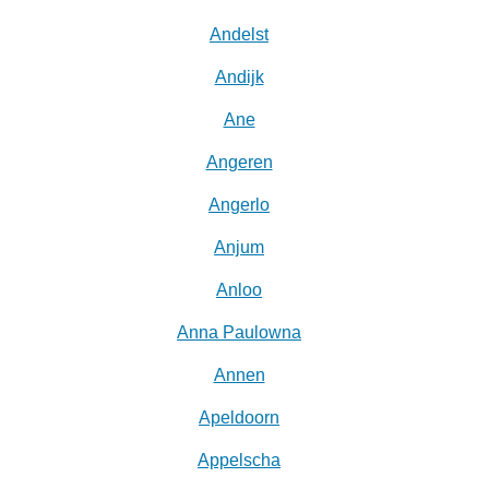
Andelst
Andijk
Ane
Angeren
Angerlo
Anjum
Anloo
Anna Paulowna
Annen
Apeldoorn
Appelscha