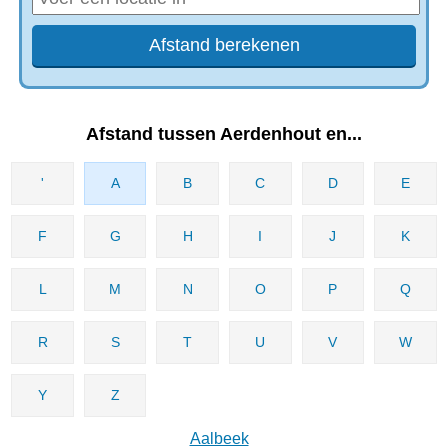
Afstand tussen Aerdenhout en...
'
A
B
C
D
E
F
G
H
I
J
K
L
M
N
O
P
Q
R
S
T
U
V
W
Y
Z
Aalbeek