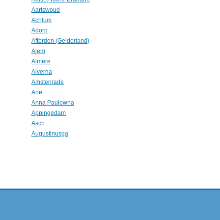
Aartswoud
Achlum
Adorp
Afferden (Gelderland)
Alem
Almere
Alverna
Amstenrade
Ane
Anna Paulowna
Appingedam
Asch
Augustinusga