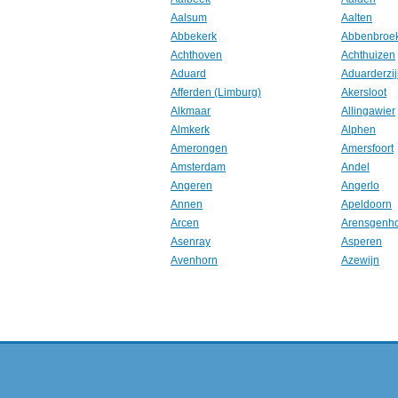
Aalsum
Aalten
Abbekerk
Abbenbroe
Achthoven
Achthuizen
Aduard
Aduarderzij
Afferden (Limburg)
Akersloot
Alkmaar
Allingawier
Almkerk
Alphen
Amerongen
Amersfoort
Amsterdam
Andel
Angeren
Angerlo
Annen
Apeldoorn
Arcen
Arensgenh
Asenray
Asperen
Avenhorn
Azewijn