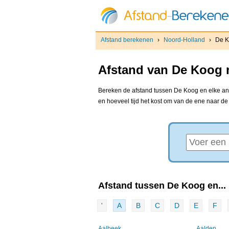
Afstand berekenen
›
Noord-Holland
›
De 
Afstand van De Koog n
Bereken de afstand tussen De Koog en elke ande
en hoeveel tijd het kost om van de ene naar d
Afstand tussen De Koog en...
'
A
B
C
D
E
F
Aalbeek
Aalden