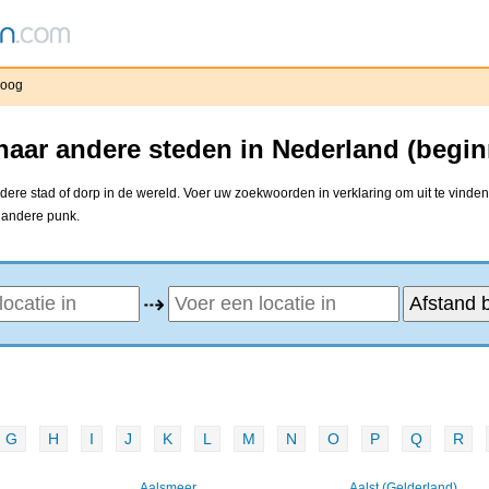
Koog
aar andere steden in Nederland (begin
re stad of dorp in de wereld. Voer uw zoekwoorden in verklaring om uit te vinden
e andere punk.
⇢
G
H
I
J
K
L
M
N
O
P
Q
R
Aalsmeer
Aalst (Gelderland)