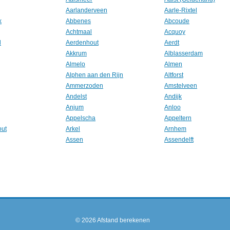
Aarlanderveen
Aarle-Rixtel
k
Abbenes
Abcoude
Achtmaal
Acquoy
l
Aerdenhout
Aerdt
Akkrum
Alblasserdam
Almelo
Almen
Alphen aan den Rijn
Altforst
Ammerzoden
Amstelveen
Andelst
Andijk
Anjum
Anloo
Appelscha
Appeltern
out
Arkel
Arnhem
Assen
Assendelft
© 2026
Afstand berekenen