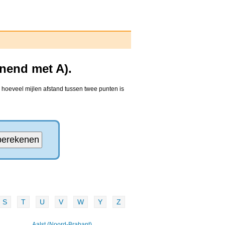
nend met A).
 hoeveel mijlen afstand tussen twee punten is
S
T
U
V
W
Y
Z
Aalst (Noord-Brabant)