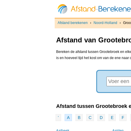
Afstand berekenen
›
Noord-Holland
›
Groo
Afstand van Grootebro
Bereken de afstand tussen Grootebroek en elke
is en hoeveel tijd het kost om van de ene naar
Afstand tussen Grootebroek e
'
A
B
C
D
E
F
Aalbeek
Aalden