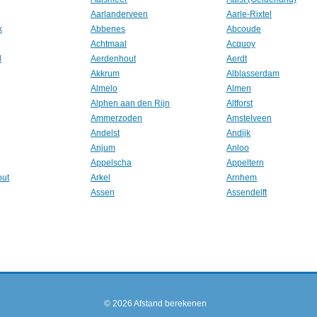
Aarlanderveen
Aarle-Rixtel
k
Abbenes
Abcoude
Achtmaal
Acquoy
l
Aerdenhout
Aerdt
Akkrum
Alblasserdam
Almelo
Almen
Alphen aan den Rijn
Altforst
Ammerzoden
Amstelveen
Andelst
Andijk
Anjum
Anloo
Appelscha
Appeltern
out
Arkel
Arnhem
Assen
Assendelft
© 2026
Afstand berekenen