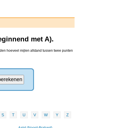
eginnend met A).
nden hoeveel mijlen afstand tussen twee punten
S
T
U
V
W
Y
Z
Aalst (Noord-Brabant)