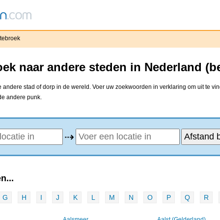
tebroek
ek naar andere steden in Nederland (b
 andere stad of dorp in de wereld. Voer uw zoekwoorden in verklaring om uit te vi
 de andere punk.
⇢
n...
G
H
I
J
K
L
M
N
O
P
Q
R
Aalsmeer
Aalst (Gelderland)