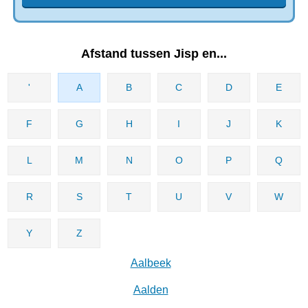
Afstand tussen Jisp en...
'
A
B
C
D
E
F
G
H
I
J
K
L
M
N
O
P
Q
R
S
T
U
V
W
Y
Z
Aalbeek
Aalden