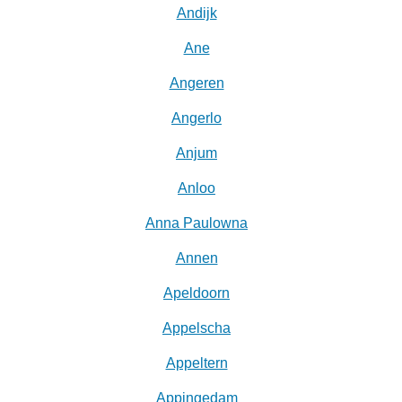
Andijk
Ane
Angeren
Angerlo
Anjum
Anloo
Anna Paulowna
Annen
Apeldoorn
Appelscha
Appeltern
Appingedam