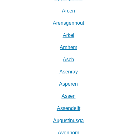
Arcen
Arensgenhout
Arkel
Arnhem
Asch
Asenray
Asperen
Assen
Assendelft
Augustinusga
Avenhorn