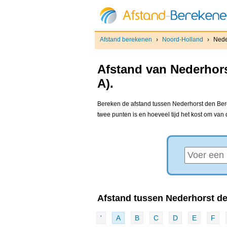
Afstand berekenen
›
Noord-Holland
›
Nede
Afstand van Nederhors
A).
Bereken de afstand tussen Nederhorst den Berg
twee punten is en hoeveel tijd het kost om van
Afstand tussen Nederhorst de
'
A
B
C
D
E
F