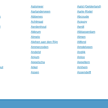
Aalsmeer
Aalst (Gelderland)
Aarlanderveen
Aarle-Rixtel
k
Abbenes
Abcoude
Achtmaal
Acquoy
l
Aerdenhout
Aerdt
Akkrum
Alblasserdam
Almelo
Almen
Alphen aan den Rijn
Altforst
Ammerzoden
Amstelveen
Andelst
Andijk
Anjum
Anloo
Appelscha
Appeltern
out
Arkel
Arnhem
Assen
Assendelft