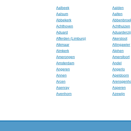
Aalbeek
Aalden
Aalsum
Aalten
Abbekerk
Abbenbroe
Achthoven
Achthuizen
Aduard
Aduarderzij
Afferden (Limburg)
Akersloot
Alkmaar
Allingawier
Almkerk
Alphen
Amerongen
Amersfoort
Amsterdam
Andel
Angeren
Angerlo
Annen
Apeldoorn
Arcen
Arensgenh
Asenray
Asperen
Avenhorn
Azewijn