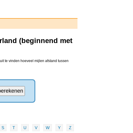
erland (beginnend met
it te vinden hoeveel mijlen afstand tussen
S
T
U
V
W
Y
Z