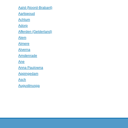
Aalst (Noord-Brabant)
Aartswoud
Achlum
Adorp
Afferden (Gelderland)
Alem
Almere
Alverna
Amstenrade
Ane
Anna Paulowna
Appingedam
Asch
Augustinusga