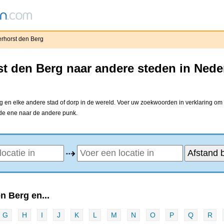
rhorst den Berg
t den Berg naar andere steden in Ned
 en elke andere stad of dorp in de wereld. Voer uw zoekwoorden in verklaring om u
 de ene naar de andere punk.
⇢
n Berg en...
G
H
I
J
K
L
M
N
O
P
Q
R