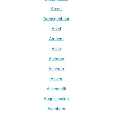
Arcen
Arensgenhout
Arkel
Arnhem
Asch
Asenray
Asperen
Assen
Assendelft
Augustinusga
Avenhorn