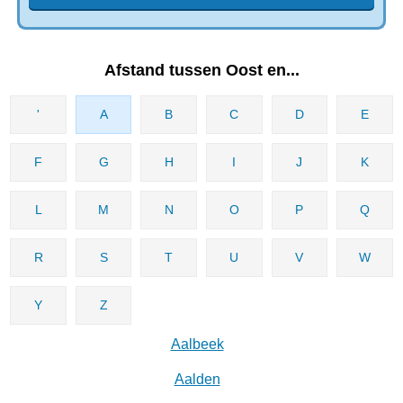
Afstand tussen Oost en...
'
A
B
C
D
E
F
G
H
I
J
K
L
M
N
O
P
Q
R
S
T
U
V
W
Y
Z
Aalbeek
Aalden