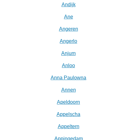
Andijk
Ane
Angeren
Angerlo
Anjum
Anloo
Anna Paulowna
Annen
Apeldoorn
Appelscha
Appeltern
Appingedam