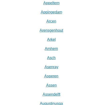
Appeltern
Appingedam
Arcen
Arensgenhout
Arkel
Arnhem
Asch
Asenray
Asperen
Assen
Assendelft
Augustinusga