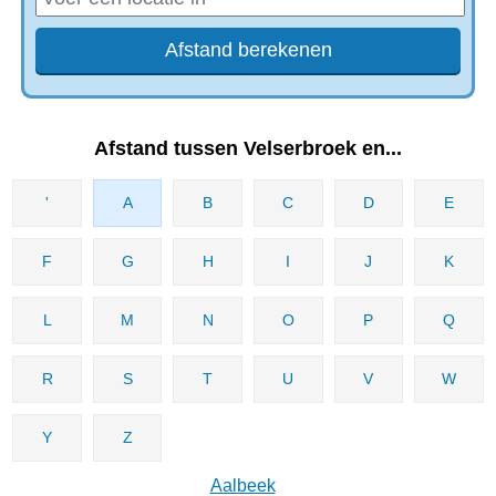
Afstand tussen Velserbroek en...
'
A
B
C
D
E
F
G
H
I
J
K
L
M
N
O
P
Q
R
S
T
U
V
W
Y
Z
Aalbeek