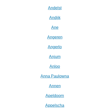
Andelst
Andijk
Ane
Angeren
Angerlo
Anjum
Anloo
Anna Paulowna
Annen
Apeldoorn
Appelscha