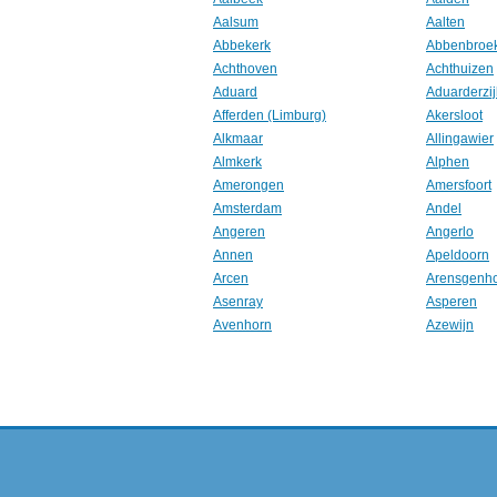
Aalsum
Aalten
Abbekerk
Abbenbroe
Achthoven
Achthuizen
Aduard
Aduarderzij
Afferden (Limburg)
Akersloot
Alkmaar
Allingawier
Almkerk
Alphen
Amerongen
Amersfoort
Amsterdam
Andel
Angeren
Angerlo
Annen
Apeldoorn
Arcen
Arensgenh
Asenray
Asperen
Avenhorn
Azewijn