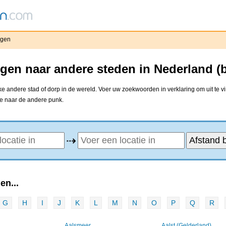
rgen
gen naar andere steden in Nederland (
 andere stad of dorp in de wereld. Voer uw zoekwoorden in verklaring om uit te v
ne naar de andere punk.
⇢
en...
G
H
I
J
K
L
M
N
O
P
Q
R
Aalsmeer
Aalst (Gelderland)