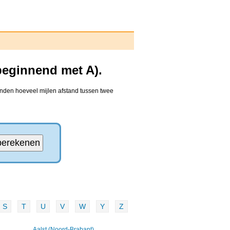
beginnend met A).
inden hoeveel mijlen afstand tussen twee
S
T
U
V
W
Y
Z
Aalst (Noord-Brabant)