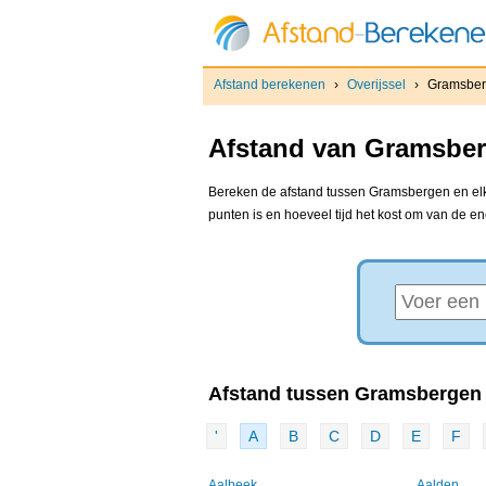
Afstand berekenen
›
Overijssel
›
Gramsbe
Afstand van Gramsber
Bereken de afstand tussen Gramsbergen en elke
punten is en hoeveel tijd het kost om van de e
Afstand tussen Gramsbergen 
'
A
B
C
D
E
F
Aalbeek
Aalden