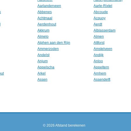
Aarlanderveen
Aarle-Rixtel
k
Abbenes
Abcoude
Achtmaal
Acquoy
l
Aerdenhout
Aerdt
Akkrum
Alblasserdam
Almelo
Almen
Alphen aan den Rijn
Altforst
Ammerzoden
Amstelveen
Andelst
Andijk
Anjum
Anloo
Appelscha
Appeltern
out
Arkel
Arnhem
Assen
Assendelft
© 2026
Afstand berekenen