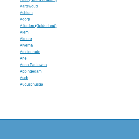
Aartswoud
Achlum
Adorp
Afferden (Gelderland)
Alem
Almere
Alverna
Amstenrade
Ane
Anna Paulowna
Appingedam
Asch
Augustinusga