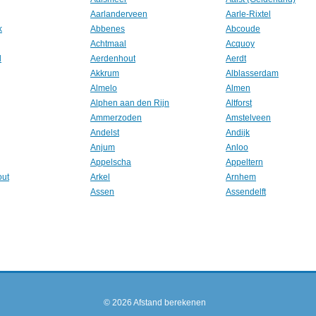
Aarlanderveen
Aarle-Rixtel
k
Abbenes
Abcoude
Achtmaal
Acquoy
l
Aerdenhout
Aerdt
Akkrum
Alblasserdam
Almelo
Almen
Alphen aan den Rijn
Altforst
Ammerzoden
Amstelveen
Andelst
Andijk
Anjum
Anloo
Appelscha
Appeltern
out
Arkel
Arnhem
Assen
Assendelft
© 2026
Afstand berekenen