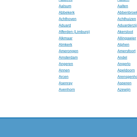
Aalsum
Aalten
Abbekerk
Abbenbroe
Achthoven
Achthuizen
Aduard
Aduarderzij
Afferden (Limburg)
Akersloot
Alkmaar
Allingawier
Almkerk
Alphen
Amerongen
Amersfoort
Amsterdam
Andel
Angeren
Angerlo
Annen
Apeldoorn
Arcen
Arensgenh
Asenray
Asperen
Avenhorn
Azewijn