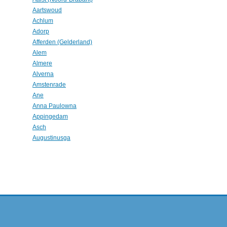
Aartswoud
Achlum
Adorp
Afferden (Gelderland)
Alem
Almere
Alverna
Amstenrade
Ane
Anna Paulowna
Appingedam
Asch
Augustinusga