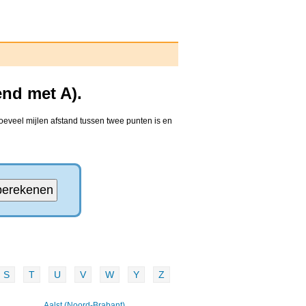
end met A).
oeveel mijlen afstand tussen twee punten is en
S
T
U
V
W
Y
Z
Aalst (Noord-Brabant)