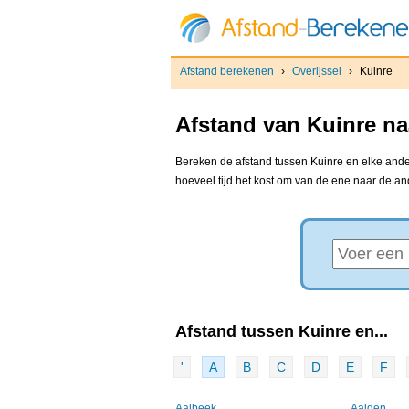
Afstand berekenen
›
Overijssel
›
Kuinre
Afstand van Kuinre na
Bereken de afstand tussen Kuinre en elke ander
hoeveel tijd het kost om van de ene naar de a
Afstand tussen Kuinre en...
'
A
B
C
D
E
F
Aalbeek
Aalden