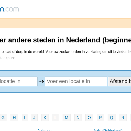
ar andere steden in Nederland (beginn
e stad of dorp in de wereld. Voer uw zoekwoorden in verklaring om uit te vinden h
ndere punk.
⇢
G
H
I
J
K
L
M
N
O
P
Q
R
Aalsmeer
Aalst (Gelderland)