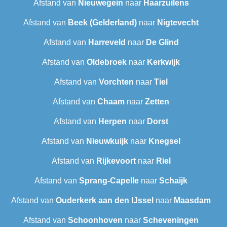
Afstand van
Nieuwegein
naar
Haarzuilens
Afstand van
Beek (Gelderland)
naar
Nigtevecht
Afstand van
Harreveld
naar
De Glind
Afstand van
Oldebroek
naar
Kerkwijk
Afstand van
Vorchten
naar
Tiel
Afstand van
Chaam
naar
Zetten
Afstand van
Herpen
naar
Dorst
Afstand van
Nieuwkuijk
naar
Knegsel
Afstand van
Rijkevoort
naar
Riel
Afstand van
Sprang-Capelle
naar
Schaijk
Afstand van
Ouderkerk aan den IJssel
naar
Maasdam
Afstand van
Schoonhoven
naar
Scheveningen‎