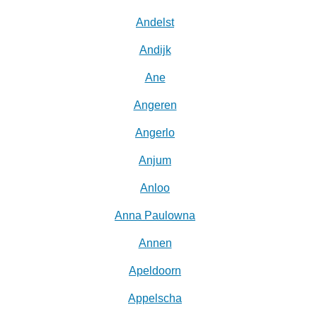
Andelst
Andijk
Ane
Angeren
Angerlo
Anjum
Anloo
Anna Paulowna
Annen
Apeldoorn
Appelscha