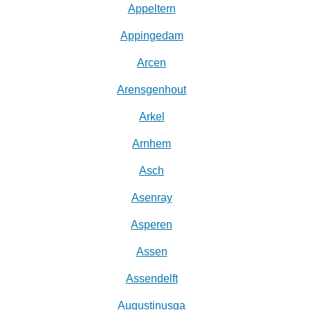
Appeltern
Appingedam
Arcen
Arensgenhout
Arkel
Arnhem
Asch
Asenray
Asperen
Assen
Assendelft
Augustinusga