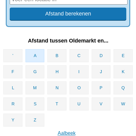
Afstand tussen Oldemarkt en...
'
A
B
C
D
E
F
G
H
I
J
K
L
M
N
O
P
Q
R
S
T
U
V
W
Y
Z
Aalbeek