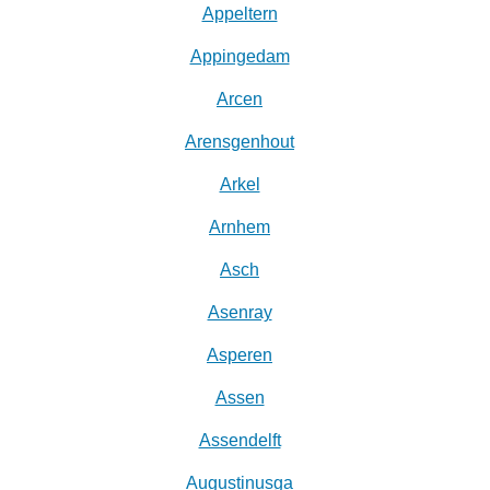
Appeltern
Appingedam
Arcen
Arensgenhout
Arkel
Arnhem
Asch
Asenray
Asperen
Assen
Assendelft
Augustinusga