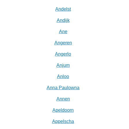
Andelst
Andijk
Ane
Angeren
Angerlo
Anjum
Anloo
Anna Paulowna
Annen
Apeldoorn
Appelscha