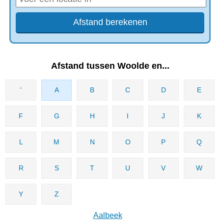
Afstand tussen Woolde en...
'
A
B
C
D
E
F
G
H
I
J
K
L
M
N
O
P
Q
R
S
T
U
V
W
Y
Z
Aalbeek