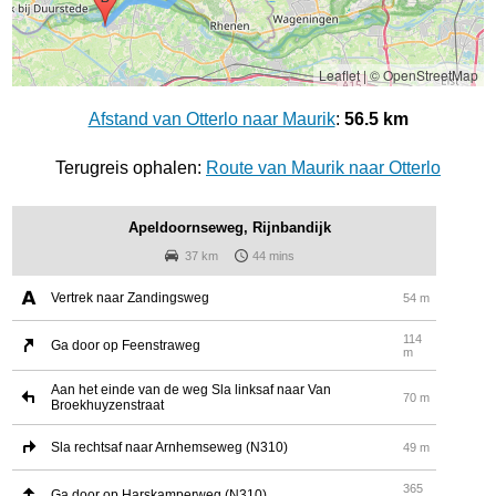
Leaflet
|
© OpenStreetMap
Afstand van Otterlo naar Maurik
:
56.5 km
Terugreis ophalen:
Route van Maurik naar Otterlo
Apeldoornseweg, Rijnbandijk
37 km
44 mins
Vertrek naar Zandingsweg
54 m
114
Ga door op Feenstraweg
m
Aan het einde van de weg Sla linksaf naar Van
70 m
Broekhuyzenstraat
Sla rechtsaf naar Arnhemseweg (N310)
49 m
365
Ga door op Harskamperweg (N310)