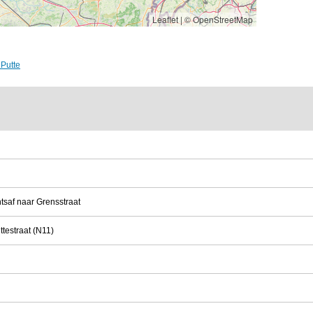
Leaflet
|
© OpenStreetMap
Putte
tsaf naar Grensstraat
ttestraat (N11)