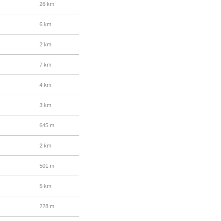
26 km
6 km
2 km
7 km
4 km
3 km
645 m
2 km
501 m
5 km
228 m