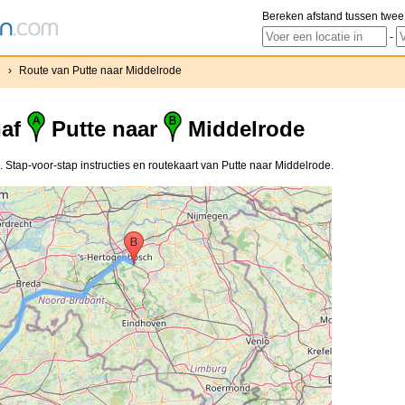
Bereken afstand tussen twee
-
e
›
Route van Putte naar Middelrode
naf
Putte naar
Middelrode
 Stap-voor-stap instructies en routekaart van Putte naar Middelrode.