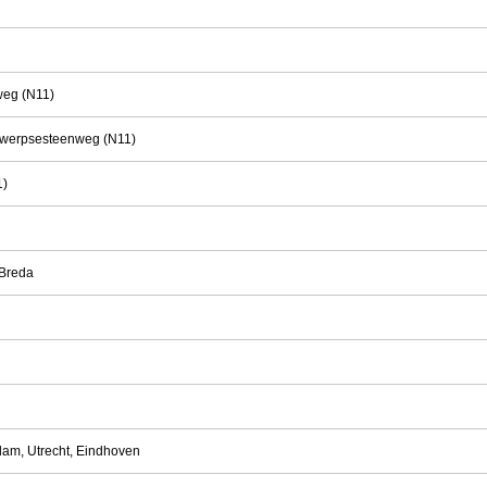
weg (N11)
ntwerpsesteenweg (N11)
1)
 Breda
rdam, Utrecht, Eindhoven