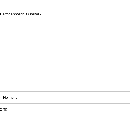
-Hertogenbosch, Oisterwijk
el, Helmond
N279)