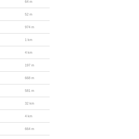
64 m
52 m
974 m
1 km
4 km
197 m
668 m
581 m
32 km
4 km
664 m