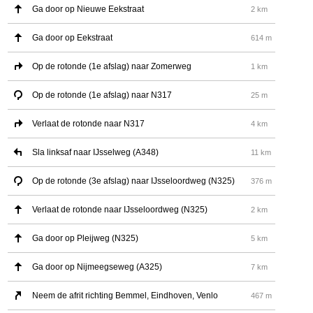
Ga door op Nieuwe Eekstraat
2 km
Ga door op Eekstraat
614 m
Op de rotonde (1e afslag) naar Zomerweg
1 km
Op de rotonde (1e afslag) naar N317
25 m
Verlaat de rotonde naar N317
4 km
Sla linksaf naar IJsselweg (A348)
11 km
Op de rotonde (3e afslag) naar IJsseloordweg (N325)
376 m
Verlaat de rotonde naar IJsseloordweg (N325)
2 km
Ga door op Pleijweg (N325)
5 km
Ga door op Nijmeegseweg (A325)
7 km
Neem de afrit richting Bemmel, Eindhoven, Venlo
467 m