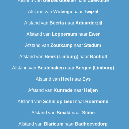
Afstand van
Gerkesklooster
naar
Zeewolde
Afstand van
Wolvega
naar
Twijzel
Afstand van
Beerta
naar
Aduarderzijl
Afstand van
Loppersum
naar
Ewer
Afstand van
Zoutkamp
naar
Stedum
Afstand van
Beek (Limburg)
naar
Banholt
Afstand van
Beutenaken
naar
Bergen (Limburg)
Afstand van
Heel
naar
Eys
Afstand van
Kunrade
naar
Heijen
Afstand van
Schin op Geul
naar
Roermond
Afstand van
Smakt
naar
Sibbe
Afstand van
Blaricum
naar
Badhoevedorp