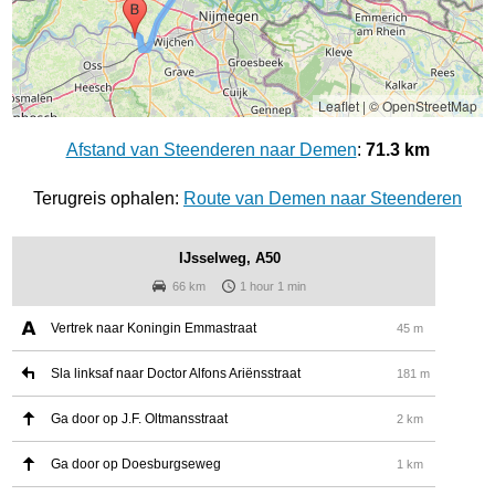
Leaflet
|
© OpenStreetMap
Afstand van Steenderen naar Demen
:
71.3 km
Terugreis ophalen:
Route van Demen naar Steenderen
IJsselweg, A50
66 km
1 hour 1 min
Vertrek naar Koningin Emmastraat
45 m
Sla linksaf naar Doctor Alfons Ariënsstraat
181 m
Ga door op J.F. Oltmansstraat
2 km
Ga door op Doesburgseweg
1 km