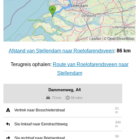
Leaflet
|
© OpenStreetMap
Afstand van Stellendam naar Roelofarendsveen
:
86 km
Terugreis ophalen:
Route van Roelofarendsveen naar
Stellendam
Dammenweg, A4
73 km
58 mins
51
Vertrek naar Bosschieterstraat
m
340
Sla linksaf naar Eendrachtsweg
m
56
Sla rechtsaf naar Brielsestraat