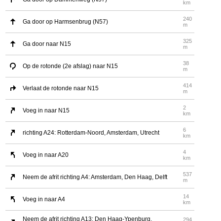
km
240
Ga door op Harmsenbrug (N57)
m
325
Ga door naar N15
m
38
Op de rotonde (2e afslag) naar N15
m
414
Verlaat de rotonde naar N15
m
2
Voeg in naar N15
km
6
richting A24: Rotterdam-Noord, Amsterdam, Utrecht
km
4
Voeg in naar A20
km
537
Neem de afrit richting A4: Amsterdam, Den Haag, Delft
m
14
Voeg in naar A4
km
Neem de afrit richting A13: Den Haag-Ypenburg,
294