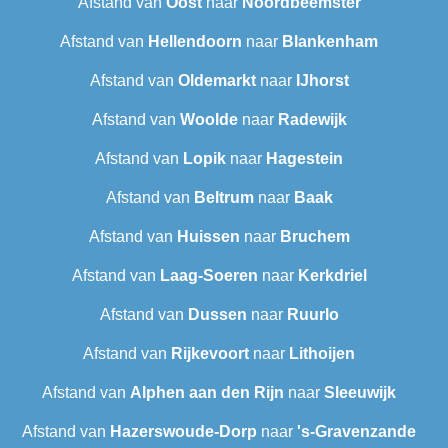
Afstand van
Oost
naar
Noordbeemster
Afstand van
Hellendoorn
naar
Blankenham
Afstand van
Oldemarkt
naar
IJhorst
Afstand van
Woolde
naar
Radewijk
Afstand van
Lopik
naar
Hagestein
Afstand van
Beltrum
naar
Baak
Afstand van
Huissen
naar
Bruchem
Afstand van
Laag-Soeren
naar
Kerkdriel
Afstand van
Dussen
naar
Ruurlo
Afstand van
Rijkevoort
naar
Lithoijen
Afstand van
Alphen aan den Rijn
naar
Sleeuwijk
Afstand van
Hazerswoude-Dorp
naar
's-Gravenzande