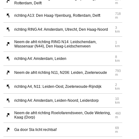
Rotterdam, Delft
m
718
richting A13: Den Haag-Ypenburg, Rotterdam, Delft
m
3
richting RING A4: Amsterdam, Utrecht, Den Haag-Noord
km
Neem de afrit richting RING N14: Leidschendam,
1
Wassenaar (N44), Den Haag-Leidschenveen
km
8
richting A4: Amsterdam, Leiden
km
793
Neem de afrit richting N11, N206: Leiden, Zoeterwoude
m
2
richting A4, N11: Leiden-Oost, Zoeterwoude-Rijndijk
km
10
richting A4: Amsterdam, Leiden-Noord, Leiderdorp
km
Neem de afrit richting Roelofarendsveen, Oude Wetering,
460
Kaag (Dorp)
m
69
Ga door Sla licht rechtsaf
m