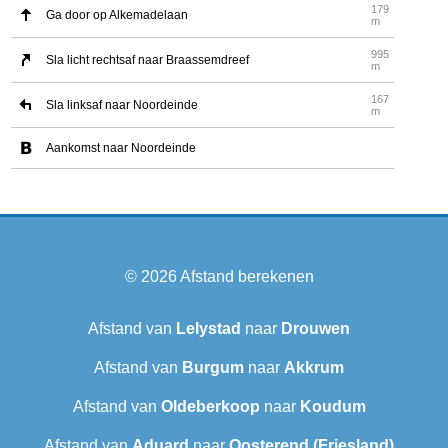
179
Ga door op Alkemadelaan
m
995
Sla licht rechtsaf naar Braassemdreef
m
167
Sla linksaf naar Noordeinde
m
Aankomst naar Noordeinde
© 2026
Afstand berekenen
Afstand van
Lelystad
naar
Drouwen
Afstand van
Burgum
naar
Akkrum
Afstand van
Oldeberkoop
naar
Koudum
Afstand van
Aduard
naar
Oosterend (Friesland)