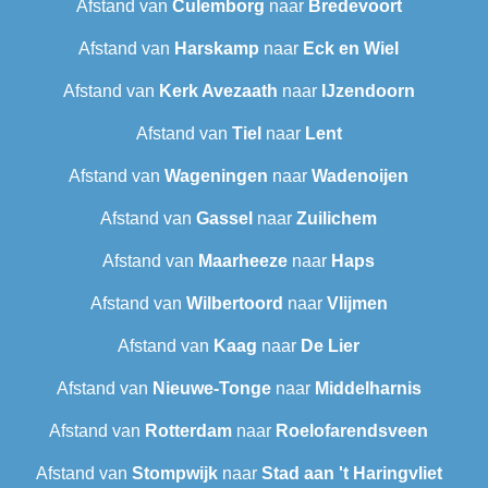
Afstand van
Culemborg
naar
Bredevoort
Afstand van
Harskamp
naar
Eck en Wiel
Afstand van
Kerk Avezaath
naar
IJzendoorn
Afstand van
Tiel
naar
Lent
Afstand van
Wageningen
naar
Wadenoijen
Afstand van
Gassel
naar
Zuilichem
Afstand van
Maarheeze
naar
Haps
Afstand van
Wilbertoord
naar
Vlijmen
Afstand van
Kaag
naar
De Lier
Afstand van
Nieuwe-Tonge
naar
Middelharnis
Afstand van
Rotterdam
naar
Roelofarendsveen
Afstand van
Stompwijk
naar
Stad aan 't Haringvliet