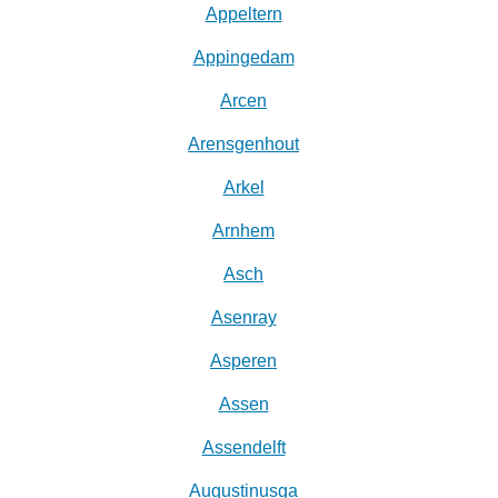
Appeltern
Appingedam
Arcen
Arensgenhout
Arkel
Arnhem
Asch
Asenray
Asperen
Assen
Assendelft
Augustinusga