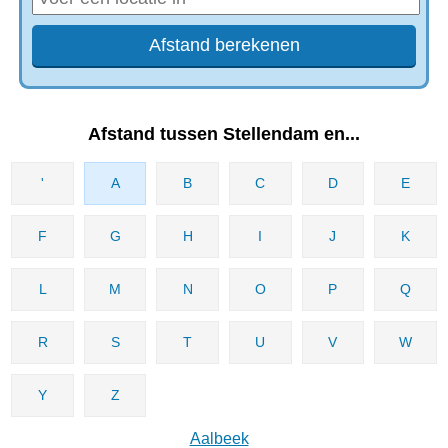
Afstand tussen Stellendam en...
'
A
B
C
D
E
F
G
H
I
J
K
L
M
N
O
P
Q
R
S
T
U
V
W
Y
Z
Aalbeek