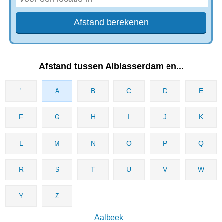
Afstand tussen Alblasserdam en...
'
A
B
C
D
E
F
G
H
I
J
K
L
M
N
O
P
Q
R
S
T
U
V
W
Y
Z
Aalbeek