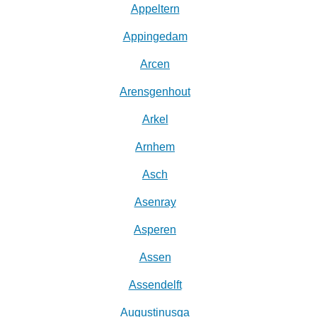
Appeltern
Appingedam
Arcen
Arensgenhout
Arkel
Arnhem
Asch
Asenray
Asperen
Assen
Assendelft
Augustinusga