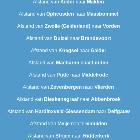
Afstand van
Kilder
naar
Malden
Afstand van
Opheusden
naar
Maasbommel
Afstand van
Zwolle (Gelderland)
naar
Vorden
Afstand van
Duizel
naar
Brandevoort
Afstand van
Knegsel
naar
Galder
Afstand van
Macharen
naar
Linden
Afstand van
Putte
naar
Middelrode
Afstand van
Zevenbergen
naar
Vlierden
Afstand van
Bleskensgraaf
naar
Abbenbroek
Afstand van
Hardinxveld-Giessendam
naar
Delfgauw
Afstand van
Meije
naar
Leimuiden
Afstand van
Strijen
naar
Ridderkerk