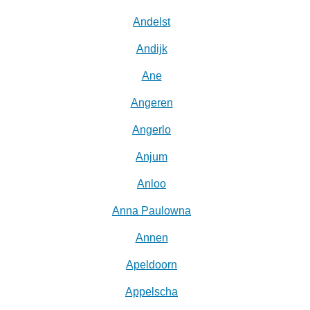
Andelst
Andijk
Ane
Angeren
Angerlo
Anjum
Anloo
Anna Paulowna
Annen
Apeldoorn
Appelscha