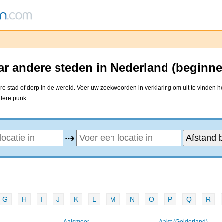
aar andere steden in Nederland (beginne
re stad of dorp in de wereld. Voer uw zoekwoorden in verklaring om uit te vinden h
ndere punk.
⇢
G
H
I
J
K
L
M
N
O
P
Q
R
Aalsmeer
Aalst (Gelderland)