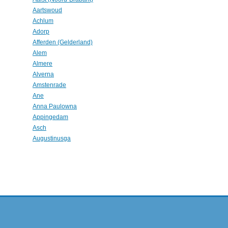
Aartswoud
Achlum
Adorp
Afferden (Gelderland)
Alem
Almere
Alverna
Amstenrade
Ane
Anna Paulowna
Appingedam
Asch
Augustinusga