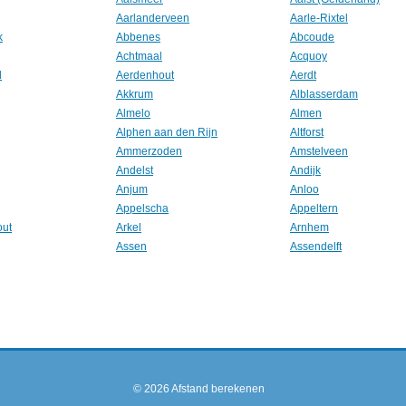
Aarlanderveen
Aarle-Rixtel
k
Abbenes
Abcoude
Achtmaal
Acquoy
l
Aerdenhout
Aerdt
Akkrum
Alblasserdam
Almelo
Almen
Alphen aan den Rijn
Altforst
Ammerzoden
Amstelveen
Andelst
Andijk
Anjum
Anloo
Appelscha
Appeltern
out
Arkel
Arnhem
Assen
Assendelft
© 2026
Afstand berekenen