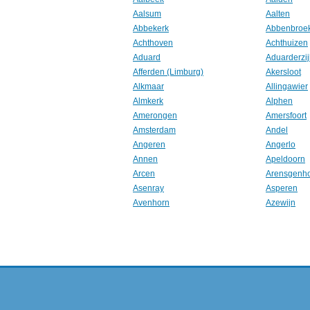
Aalsum
Aalten
Abbekerk
Abbenbroe
Achthoven
Achthuizen
Aduard
Aduarderzij
Afferden (Limburg)
Akersloot
Alkmaar
Allingawier
Almkerk
Alphen
Amerongen
Amersfoort
Amsterdam
Andel
Angeren
Angerlo
Annen
Apeldoorn
Arcen
Arensgenh
Asenray
Asperen
Avenhorn
Azewijn