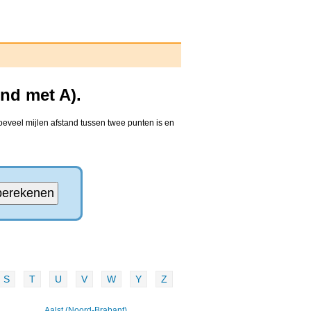
nd met A).
oeveel mijlen afstand tussen twee punten is en
S
T
U
V
W
Y
Z
Aalst (Noord-Brabant)