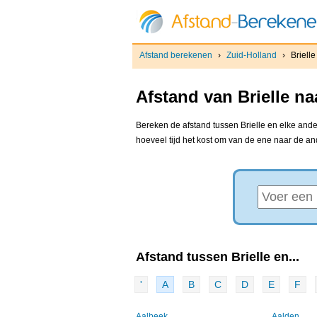
Afstand berekenen
›
Zuid-Holland
›
Brielle
Afstand van Brielle n
Bereken de afstand tussen Brielle en elke ande
hoeveel tijd het kost om van de ene naar de a
Afstand tussen Brielle en...
'
A
B
C
D
E
F
Aalbeek
Aalden