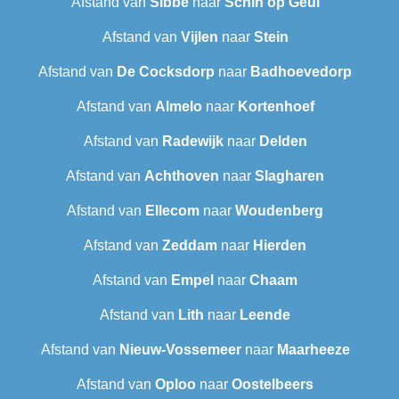
Afstand van
Sibbe
naar
Schin op Geul
Afstand van
Vijlen
naar
Stein
Afstand van
De Cocksdorp
naar
Badhoevedorp
Afstand van
Almelo
naar
Kortenhoef
Afstand van
Radewijk
naar
Delden
Afstand van
Achthoven
naar
Slagharen
Afstand van
Ellecom
naar
Woudenberg
Afstand van
Zeddam
naar
Hierden
Afstand van
Empel
naar
Chaam
Afstand van
Lith
naar
Leende
Afstand van
Nieuw-Vossemeer
naar
Maarheeze
Afstand van
Oploo
naar
Oostelbeers