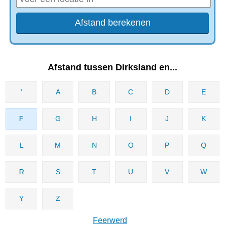
Afstand tussen Dirksland en...
'
A
B
C
D
E
F
G
H
I
J
K
L
M
N
O
P
Q
R
S
T
U
V
W
Y
Z
Feerwerd