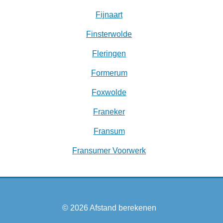
Fijnaart
Finsterwolde
Fleringen
Formerum
Foxwolde
Franeker
Fransum
Fransumer Voorwerk
© 2026
Afstand berekenen