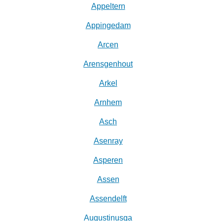
Appeltern
Appingedam
Arcen
Arensgenhout
Arkel
Arnhem
Asch
Asenray
Asperen
Assen
Assendelft
Augustinusga