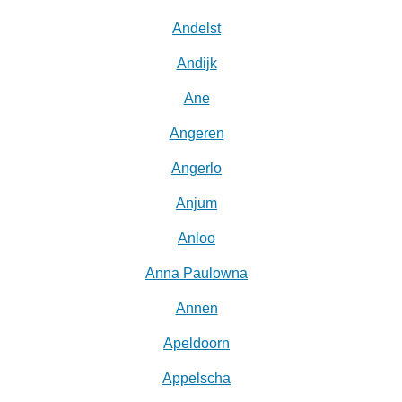
Andelst
Andijk
Ane
Angeren
Angerlo
Anjum
Anloo
Anna Paulowna
Annen
Apeldoorn
Appelscha