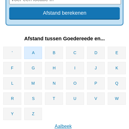
Afstand tussen Goedereede en...
'
A
B
C
D
E
F
G
H
I
J
K
L
M
N
O
P
Q
R
S
T
U
V
W
Y
Z
Aalbeek