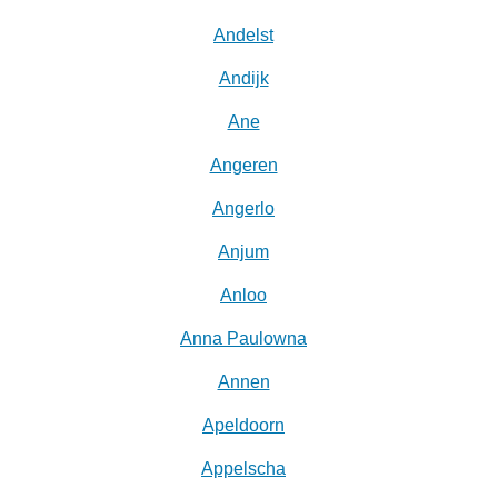
Andelst
Andijk
Ane
Angeren
Angerlo
Anjum
Anloo
Anna Paulowna
Annen
Apeldoorn
Appelscha