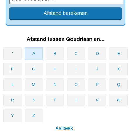
Afstand tussen Goudriaan en...
'
A
B
C
D
E
F
G
H
I
J
K
L
M
N
O
P
Q
R
S
T
U
V
W
Y
Z
Aalbeek