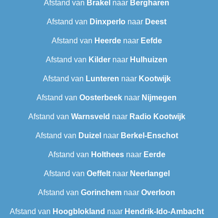
Afstand van
Brakel
naar
Bergharen
Afstand van
Dinxperlo
naar
Deest
Afstand van
Heerde
naar
Eefde
Afstand van
Kilder
naar
Hulhuizen
Afstand van
Lunteren
naar
Kootwijk
Afstand van
Oosterbeek
naar
Nijmegen
Afstand van
Warnsveld
naar
Radio Kootwijk
Afstand van
Duizel
naar
Berkel-Enschot
Afstand van
Holthees
naar
Eerde
Afstand van
Oeffelt
naar
Neerlangel
Afstand van
Gorinchem
naar
Overloon
Afstand van
Hoogblokland
naar
Hendrik-Ido-Ambacht