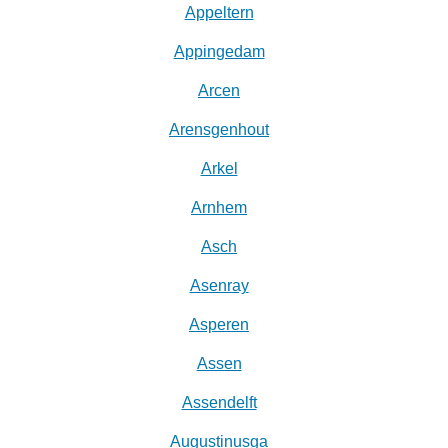
Appeltern
Appingedam
Arcen
Arensgenhout
Arkel
Arnhem
Asch
Asenray
Asperen
Assen
Assendelft
Augustinusga