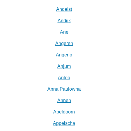
Andelst
Andijk
Ane
Angeren
Angerlo
Anjum
Anloo
Anna Paulowna
Annen
Apeldoorn
Appelscha