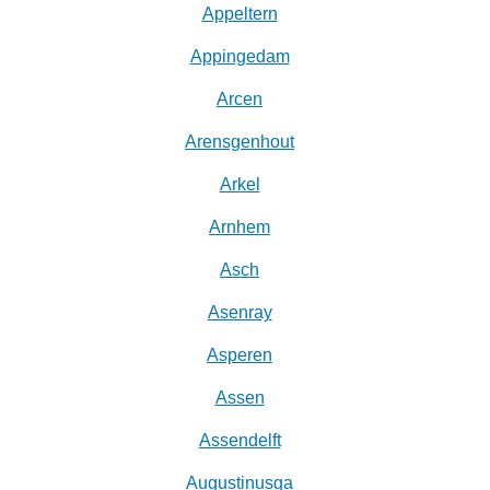
Appeltern
Appingedam
Arcen
Arensgenhout
Arkel
Arnhem
Asch
Asenray
Asperen
Assen
Assendelft
Augustinusga