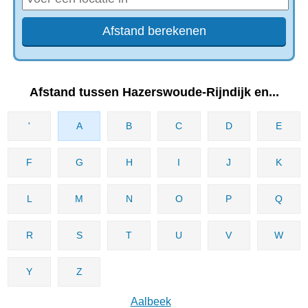
Afstand tussen Hazerswoude-Rijndijk en...
'
A
B
C
D
E
F
G
H
I
J
K
L
M
N
O
P
Q
R
S
T
U
V
W
Y
Z
Aalbeek