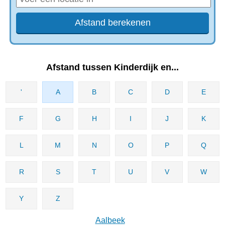
Afstand tussen Kinderdijk en...
'
A
B
C
D
E
F
G
H
I
J
K
L
M
N
O
P
Q
R
S
T
U
V
W
Y
Z
Aalbeek