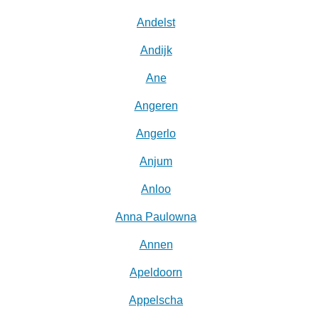
Andelst
Andijk
Ane
Angeren
Angerlo
Anjum
Anloo
Anna Paulowna
Annen
Apeldoorn
Appelscha