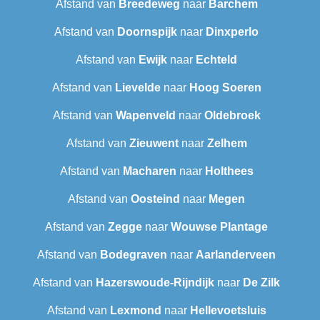
Afstand van
Breedeweg
naar
Barchem
Afstand van
Doornspijk
naar
Dinxperlo
Afstand van
Ewijk
naar
Echteld
Afstand van
Lievelde
naar
Hoog Soeren
Afstand van
Wapenveld
naar
Oldebroek
Afstand van
Zieuwent
naar
Zelhem
Afstand van
Macharen
naar
Holthees
Afstand van
Oosteind
naar
Megen
Afstand van
Zegge
naar
Wouwse Plantage
Afstand van
Bodegraven
naar
Aarlanderveen
Afstand van
Hazerswoude-Rijndijk
naar
De Zilk
Afstand van
Lexmond
naar
Hellevoetsluis