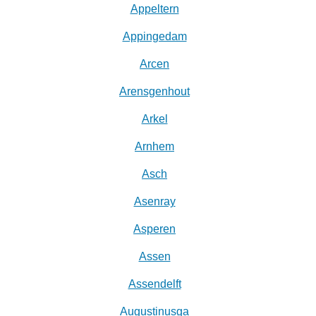
Appeltern
Appingedam
Arcen
Arensgenhout
Arkel
Arnhem
Asch
Asenray
Asperen
Assen
Assendelft
Augustinusga