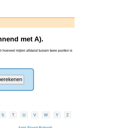
nnend met A).
n hoeveel mijlen afstand tussen twee punten is
S
T
U
V
W
Y
Z
Aalst (Noord-Brabant)