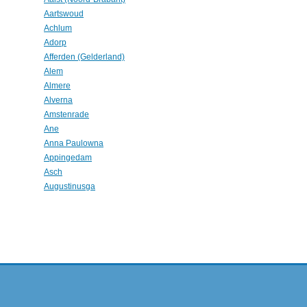
Aartswoud
Achlum
Adorp
Afferden (Gelderland)
Alem
Almere
Alverna
Amstenrade
Ane
Anna Paulowna
Appingedam
Asch
Augustinusga