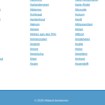
Aarlanderveen
Aarle-Rixtel
k
Abbenes
Abcoude
Achtmaal
Acquoy
l
Aerdenhout
Aerdt
Akkrum
Alblasserdam
Almelo
Almen
Alphen aan den Rijn
Altforst
Ammerzoden
Amstelveen
Andelst
Andijk
Anjum
Anloo
Appelscha
Appeltern
out
Arkel
Arnhem
Assen
Assendelft
© 2026
Afstand berekenen