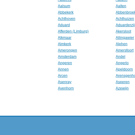
Aalsum
Aalten
Abbekerk
Abbenbroe
Achthoven
Achthuizen
Aduard
Aduarderzij
Afferden (Limburg)
Akersloot
Alkmaar
Allingawier
Almkerk
Alphen
Amerongen
Amersfoort
Amsterdam
Andel
Angeren
Angerlo
Annen
Apeldoorn
Arcen
Arensgenh
Asenray
Asperen
Avenhorn
Azewijn