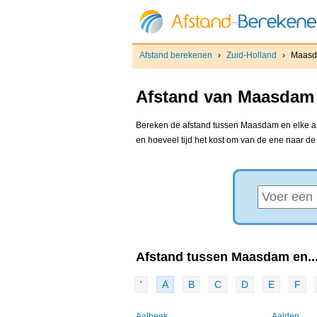
Afstand berekenen
›
Zuid-Holland
›
Maas
Afstand van Maasdam 
Bereken de afstand tussen Maasdam en elke and
en hoeveel tijd het kost om van de ene naar d
Afstand tussen Maasdam en..
'
A
B
C
D
E
F
Aalbeek
Aalden