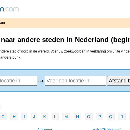
dam
naar andere steden in Nederland (begi
ere stad of dorp in de wereld. Voer uw zoekwoorden in verklaring om uit te vinde
e andere punk.
⇢
.
G
H
I
J
K
L
M
N
O
P
Q
R
Aalsmeer
Aalst (Gelderland)