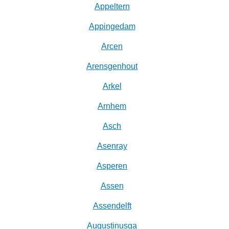
Appeltern
Appingedam
Arcen
Arensgenhout
Arkel
Arnhem
Asch
Asenray
Asperen
Assen
Assendelft
Augustinusga