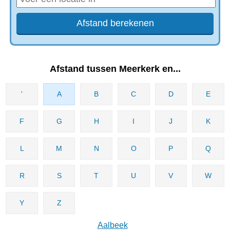
Afstand tussen Meerkerk en...
'
A
B
C
D
E
F
G
H
I
J
K
L
M
N
O
P
Q
R
S
T
U
V
W
Y
Z
Aalbeek