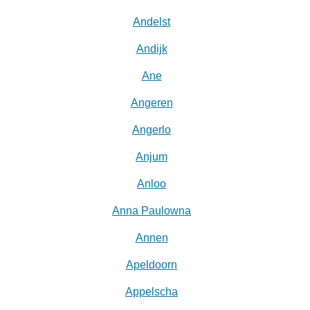
Andelst
Andijk
Ane
Angeren
Angerlo
Anjum
Anloo
Anna Paulowna
Annen
Apeldoorn
Appelscha