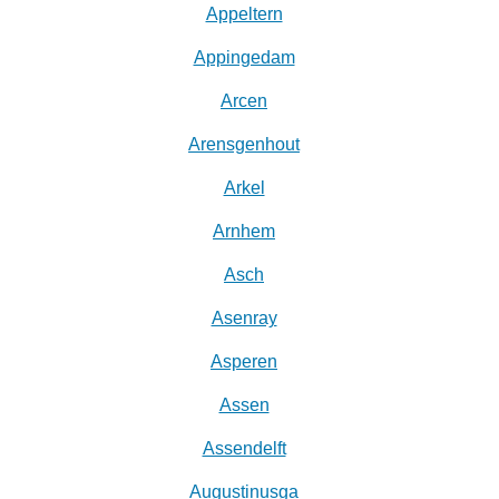
Appeltern
Appingedam
Arcen
Arensgenhout
Arkel
Arnhem
Asch
Asenray
Asperen
Assen
Assendelft
Augustinusga