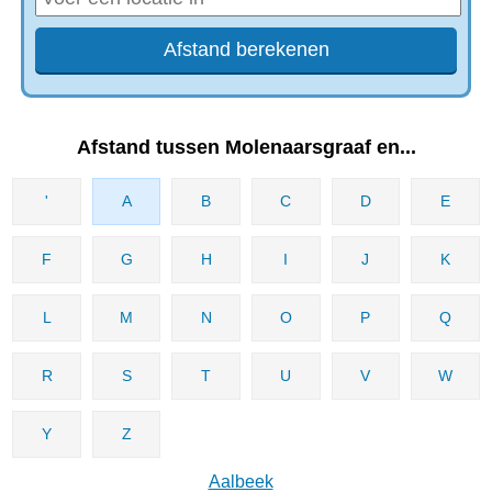
Afstand tussen Molenaarsgraaf en...
'
A
B
C
D
E
F
G
H
I
J
K
L
M
N
O
P
Q
R
S
T
U
V
W
Y
Z
Aalbeek