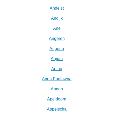
Andelst
Andijk
Ane
Angeren
Angerlo
Anjum
Anloo
Anna Paulowna
Annen
Apeldoorn
Appelscha