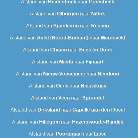
Afstand van
Heidenhoek
naar
Groesbeek
Afstand van
Olburgen
naar
Niftrik
Afstand van
Spankeren
naar
Ressen
Afstand van
Aalst (Noord-Brabant)
naar
Warnsveld
Afstand van
Chaam
naar
Beek en Donk
Afstand van
Mierlo
naar
Fijnaart
Afstand van
Nieuw-Vossemeer
naar
Neerloon
Afstand van
Oerle
naar
Nieuwkuijk
Afstand van
Veen
naar
Sprundel
Afstand van
Dirksland
naar
Capelle aan den IJssel
Afstand van
Hillegom
naar
Hazerswoude-Rijndijk
Afstand van
Poortugaal
naar
Lisse